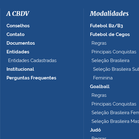
m
a
A CBDV
Modalidades
g
e
Conselhos
Futebol B2/B3
m
Contato
Futebol de Cegos
n
Documentos
Regras
o
t
Entidades
Principais Conquistas
a
Entidades Cadastradas
Seleção Brasileira
m
Institucional
Seleção Brasileira Su
a
n
Perguntas Frequentes
Feminina
h
Goalball
o
Regras
c
o
Principais Conquistas
m
Seleção Brasileira Fe
p
Seleção Brasileira Ma
l
e
Judô
t
Regras