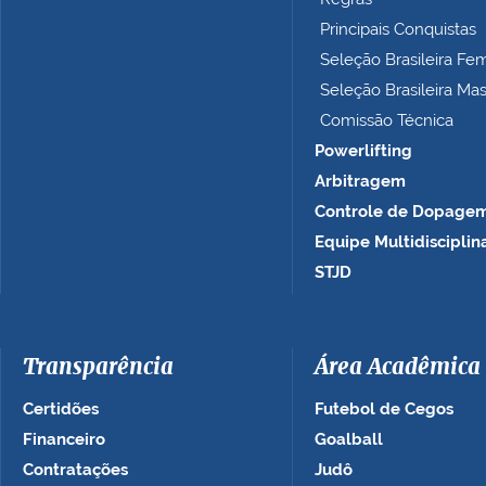
o
Principais Conquistas
…
Seleção Brasileira Fe
Seleção Brasileira Ma
Comissão Técnica
Powerlifting
Arbitragem
Controle de Dopage
Equipe Multidisciplin
STJD
Transparência
Área Acadêmica
Certidões
Futebol de Cegos
Financeiro
Goalball
Contratações
Judô