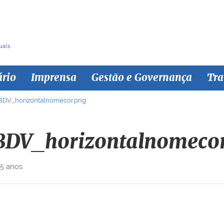
ário
Imprensa
Gestão e Governança
Tra
BDV_horizontalnomecor.png
BDV_horizontalnomeco
 5 anos