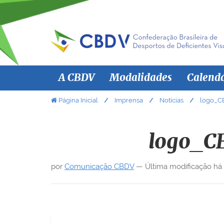
N
A CBDV
Modalidades
Calend
a
v
V
Página Inicial
Imprensa
Notícias
logo_C
o
e
c
g
ê
logo_C
a
e
ç
s
por
Comunicação CBDV
—
Última modificação
há
ã
t
á
o
a
q
u