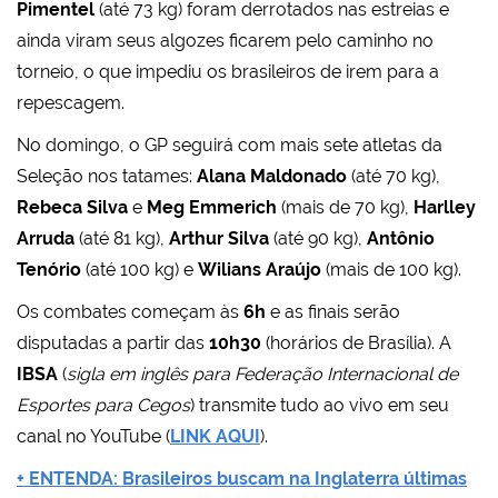
Pimentel
(até 73 kg) foram derrotados nas estreias e
ainda viram seus algozes ficarem pelo caminho no
torneio, o que impediu os brasileiros de irem para a
repescagem.
No domingo, o GP seguirá com mais sete atletas da
Seleção nos tatames:
Alana Maldonado
(até 70 kg),
Rebeca Silva
e
Meg Emmerich
(mais de 70 kg),
Harlley
Arruda
(até 81 kg),
Arthur Silva
(até 90 kg),
Antônio
Tenório
(até 100 kg) e
Wilians Araújo
(mais de 100 kg).
Os combates começam às
6h
e as finais serão
disputadas a partir das
10h30
(horários de Brasília). A
IBSA
(
sigla em inglês para Federação Internacional de
Esportes para Cegos
) transmite tudo ao vivo em seu
canal no YouTube (
LINK AQUI
).
+ ENTENDA: Brasileiros buscam na Inglaterra últimas