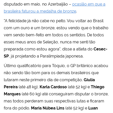
disputado em maio, no Azerbaijão –
ocasião em que a
brasileira faturou a medalha de bronze
.
"A felicidade já não cabe no peito. Vou voltar ao Brasil
com um ouro e um bronze, estou vendo que o trabalho
vem sendo bem-feito em todos os sentidos. De todos
esses meus anos de Seleção, nunca me senti tão
preparada como estou agora", disse a atleta do
Cesec-
SP
, já projetando a Paralimpíada japonesa.
Último qualificatório para Tóquio, o GP britânico acabou
não sendo tão bom para os demais brasileiros que
lutaram neste primeiro dia de competição.
Giulia
Pereira
(até 48 kg),
Karla Cardoso
(até 52 kg) e
Thiego
Marques
(até 60 kg) até conseguiram disputar o bronze,
mas todos perderam suas respectivas lutas e ficaram
fora do pódio.
Maria Núbea Lins
(até 52 kg) e
Luan