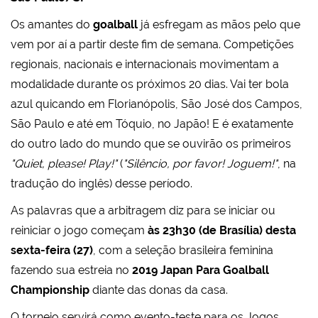
Os amantes do
goalball
já esfregam as mãos pelo que
vem por aí a partir deste fim de semana. Competições
regionais, nacionais e internacionais movimentam a
modalidade durante os próximos 20 dias. Vai ter bola
azul quicando em Florianópolis, São José dos Campos,
São Paulo e até em Tóquio, no Japão! E é exatamente
do outro lado do mundo que se ouvirão os primeiros
"Quiet, please! Play!"
(
"Silêncio, por favor! Joguem!"
, na
tradução do inglês) desse período.
As palavras que a arbitragem diz para se iniciar ou
reiniciar o jogo começam
às 23h30 (de Brasília) desta
sexta-feira (27)
, com a seleção brasileira feminina
fazendo sua estreia no
2019 Japan Para Goalball
Championship
diante das donas da casa.
O torneio servirá como evento-teste para os Jogos