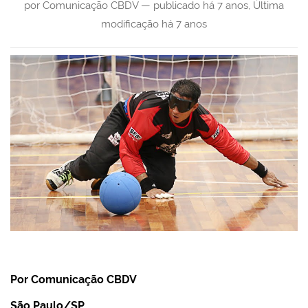
por Comunicação CBDV —
publicado
há 7 anos
,
Última
modificação
há 7 anos
Por Comunicação CBDV
São Paulo/SP