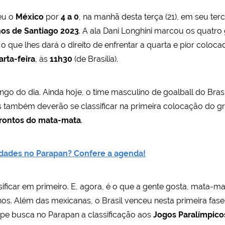
ceu o
México
por
4 a 0
, na manhã desta terça (21), em seu te
os de Santiago 2023
. A ala Dani Longhini marcou os quatro
 o que lhes dará o direito de enfrentar a quarta e pior coloc
arta-feira
, às
11h30
(de Brasília).
go do dia. Ainda hoje, o time masculino de goalball do Brasi
es também deverão se classificar na primeira colocação do g
nfrontos do mata-mata
.
dades no Parapan? Confere a agenda!
ificar em primeiro. E, agora, é o que a gente gosta, mata-mata
nos. Além das mexicanas, o Brasil venceu nesta primeira fase 
ipe busca no Parapan a classificação aos
Jogos Paralímpico