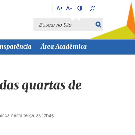
A+
A-
Busca
Busca Avançada…
nsparência
Área Acadêmica
das quartas de
inda nesta terça, às 17h45