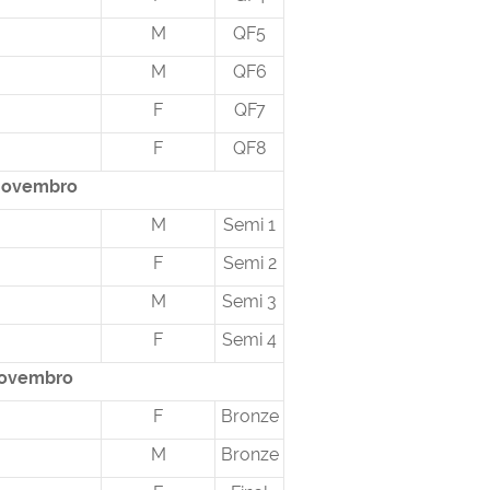
M
QF5
M
QF6
F
QF7
F
QF8
 novembro
M
Semi 1
F
Semi 2
M
Semi 3
F
Semi 4
 novembro
F
Bronze
M
Bronze