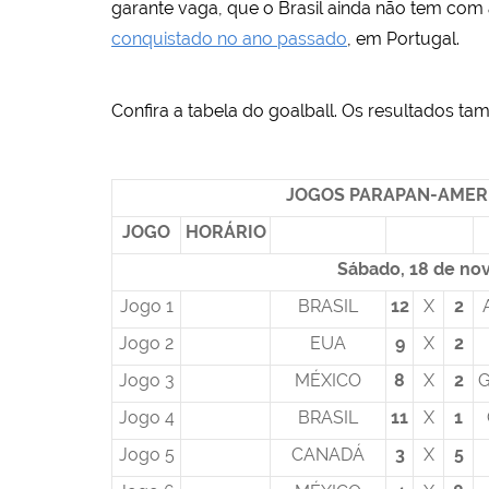
garante vaga, que o Brasil ainda não tem com 
conquistado no ano passado
, em Portugal.
Confira a tabela do goalball. Os resultados ta
JOGOS PARAPAN-AMER
JOGO
HORÁRIO
Sábado, 18 de n
Jogo 1
BRASIL
12
X
2
Jogo 2
EUA
9
X
2
Jogo 3
MÉXICO
8
X
2
Jogo 4
BRASIL
11
X
1
Jogo 5
CANADÁ
3
X
5