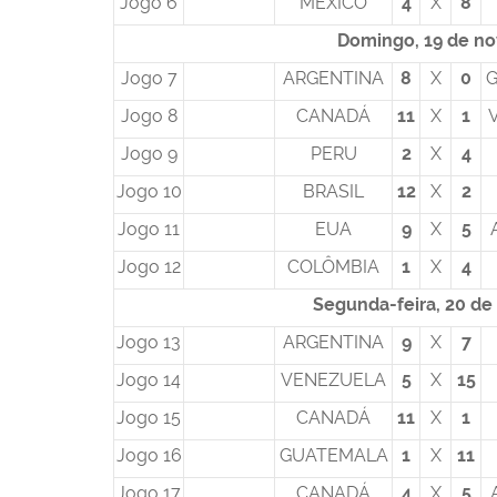
Jogo 6
MÉXICO
4
X
8
Domingo, 19 de n
Jogo 7
ARGENTINA
8
X
0
Jogo 8
CANADÁ
11
X
1
Jogo 9
PERU
2
X
4
Jogo 10
BRASIL
12
X
2
Jogo 11
EUA
9
X
5
Jogo 12
COLÔMBIA
1
X
4
Segunda-feira, 20 d
Jogo 13
ARGENTINA
9
X
7
Jogo 14
VENEZUELA
5
X
15
Jogo 15
CANADÁ
11
X
1
Jogo 16
GUATEMALA
1
X
11
Jogo 17
CANADÁ
4
X
5