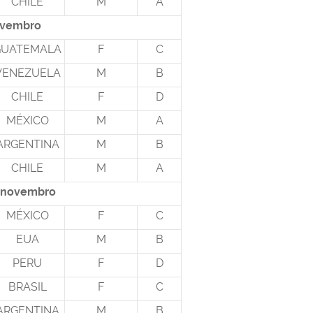
CHILE
M
A
ovembro
GUATEMALA
F
C
VENEZUELA
M
B
CHILE
F
D
MÉXICO
M
A
ARGENTINA
M
B
CHILE
M
A
e novembro
MÉXICO
F
C
EUA
M
B
PERU
F
D
BRASIL
F
C
ARGENTINA
M
B