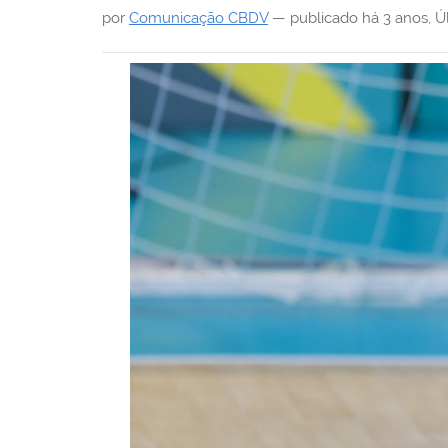
i
por
Comunicação CBDV
—
publicado
há 3 anos
,
Ú
: