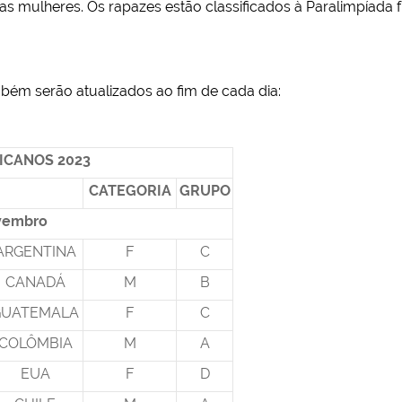
as mulheres. Os rapazes estão classificados à Paralimpíada
mbém serão atualizados ao fim de cada dia:
ICANOS 2023
CATEGORIA
GRUPO
ovembro
ARGENTINA
F
C
CANADÁ
M
B
GUATEMALA
F
C
COLÔMBIA
M
A
EUA
F
D