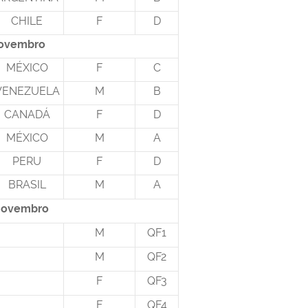
CHILE
F
D
 novembro
MÉXICO
F
C
VENEZUELA
M
B
CANADÁ
F
D
MÉXICO
M
A
PERU
F
D
BRASIL
M
A
 novembro
M
QF1
M
QF2
F
QF3
F
QF4