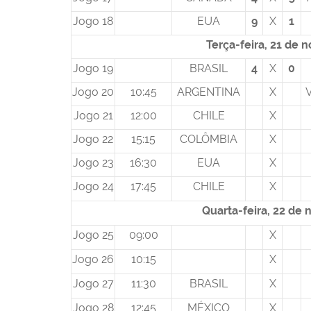
Jogo 18
EUA
9
X
1
Terça-feira, 21 de
Jogo 19
BRASIL
4
X
0
Jogo 20
10:45
ARGENTINA
X
Jogo 21
12:00
CHILE
X
Jogo 22
15:15
COLÔMBIA
X
Jogo 23
16:30
EUA
X
Jogo 24
17:45
CHILE
X
Quarta-feira, 22 de
Jogo 25
09:00
X
Jogo 26
10:15
X
Jogo 27
11:30
BRASIL
X
Jogo 28
12:45
MÉXICO
X