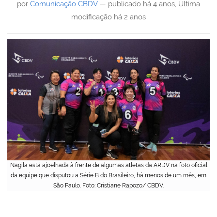
por
Comunicação CBDV
—
publicado
há 4 anos
,
Última
modificação
há 2 anos
Nagila está ajoelhada à frente de algumas atletas da ARDV na foto oficial
da equipe que disputou a Série B do Brasileiro, há menos de um mês, em
São Paulo. Foto: Cristiane Rapozo/ CBDV.