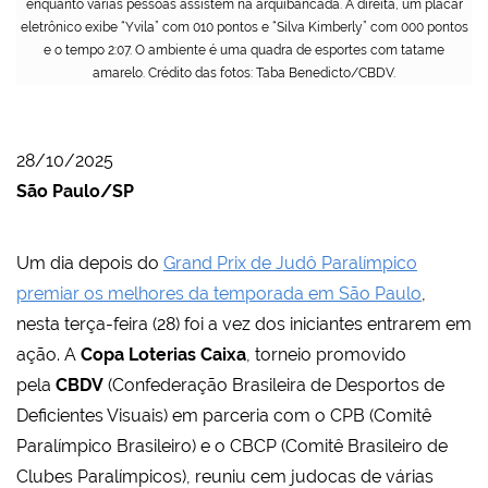
enquanto várias pessoas assistem na arquibancada. À direita, um placar
eletrônico exibe “Yvila” com 010 pontos e “Silva Kimberly” com 000 pontos
e o tempo 2:07. O ambiente é uma quadra de esportes com tatame
amarelo. Crédito das fotos: Taba Benedicto/CBDV.
28/10/2025
São Paulo/SP
Um dia depois do
Grand Prix de Judô Paralímpico
premiar os melhores da temporada em São Paulo
,
nesta terça-feira (28) foi a vez dos iniciantes entrarem em
ação. A
Copa Loterias Caixa
, torneio promovido
pela
CBDV
(Confederação Brasileira de Desportos de
Deficientes Visuais) em parceria com o CPB (Comitê
Paralímpico Brasileiro) e o CBCP (Comitê Brasileiro de
Clubes Paralímpicos), reuniu cem judocas de várias