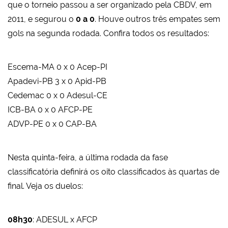
que o torneio passou a ser organizado pela CBDV, em
2011, e segurou o
0 a 0
.
Houve outros três empates sem
gols na segunda rodada.
Confira todos os resultados:
Escema-MA 0 x 0 Acep-PI
Apadevi-PB 3 x 0 Apid-PB
Cedemac 0 x 0 Adesul-CE
ICB-BA 0 x 0 AFCP-PE
ADVP-PE 0 x 0 CAP-BA
Nesta quinta-feira, a última rodada da fase
classificatória definirá os oito classificados às quartas de
final. Veja os duelos:
08h30
: ADESUL x AFCP