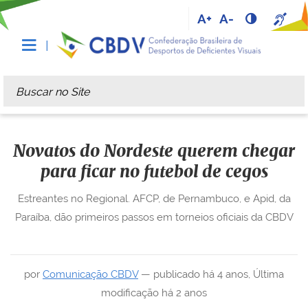
A+
A-
Busca
Busca Avançada…
Novatos do Nordeste querem chegar
para ficar no futebol de cegos
Estreantes no Regional. AFCP, de Pernambuco, e Apid, da
Paraíba, dão primeiros passos em torneios oficiais da CBDV
por
Comunicação CBDV
—
publicado
há 4 anos
,
Última
modificação
há 2 anos