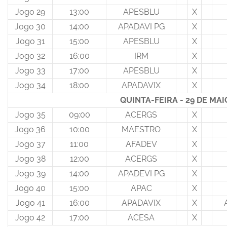
Jogo 29
13:00
APESBLU
X
Jogo 30
14:00
APADAVI PG
X
Jogo 31
15:00
APESBLU
X
Jogo 32
16:00
IRM
X
Jogo 33
17:00
APESBLU
X
Jogo 34
18:00
APADAVIX
X
QUINTA-FEIRA - 29 DE MAI
Jogo 35
09:00
ACERGS
X
Jogo 36
10:00
MAESTRO
X
Jogo 37
11:00
AFADEV
X
Jogo 38
12:00
ACERGS
X
Jogo 39
14:00
APADEVI PG
X
Jogo 40
15:00
APAC
X
Jogo 41
16:00
APADAVIX
X
Jogo 42
17:00
ACESA
X