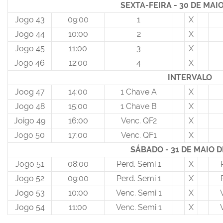
SEXTA-FEIRA - 30 DE MAI
Jogo 43
09:00
1
X
Jogo 44
10:00
2
X
Jogo 45
11:00
3
X
Jogo 46
12:00
4
X
INTERVALO
Joog 47
14:00
1 Chave A
X
Jogo 48
15:00
1 Chave B
X
Joigo 49
16:00
Venc. QF2
X
Jogo 50
17:00
Venc. QF1
X
SÁBADO - 31 DE MAIO D
Jogo 51
08:00
Perd. Semi 1
X
Jogo 52
09:00
Perd. Semi 1
X
Jogo 53
10:00
Venc. Semi 1
X
Jogo 54
11:00
Venc. Semi 1
X