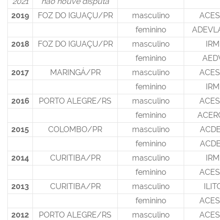
2021
não houve disputa
2019
FOZ DO IGUAÇU/PR
masculino
ACES
feminino
ADEVL
2018
FOZ DO IGUAÇU/PR
masculino
IRM
feminino
AED
2017
MARINGÁ/PR
masculino
ACES
feminino
IRM
2016
PORTO ALEGRE/RS
masculino
ACES
feminino
ACER
2015
COLOMBO/PR
masculino
ACDE
feminino
ACDE
2014
CURITIBA/PR
masculino
IRM
feminino
ACES
2013
CURITIBA/PR
masculino
ILIT
feminino
ACES
2012
PORTO ALEGRE/RS
masculino
ACES