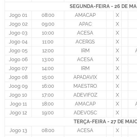
SEGUNDA-FEIRA - 26 DE MA
Jogo 01
08:00
AMACAP
X
Jogo 02
09:00
APAC
X
Jogo 03
10:00
ACESA
X
Jogo 04
11:00
ACERGS
X
Jogo 05
12:00
IRM
X
Jogo 06
13:00
ACESA
X
Jogo 07
14:00
IRM
X
Jogo 08
15:00
APADAVIX
X
Joog 09
16:00
MAESTRO
X
Jogo 10
17:00
ADEVIFOZ
X
Jogo 11
18:00
AMACAP
X
Jogo 12
19:00
ADEVOSC
X
TERÇA-FEIRA - 27 DE MAI
Jogo 13
08:00
ACESA
X