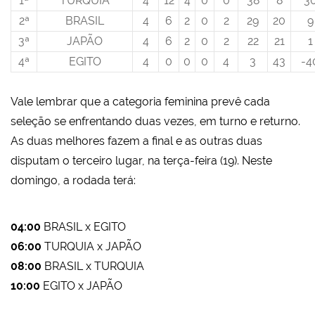
1ª
TURQUIA
4
12
4
0
0
38
8
3
2ª
BRASIL
4
6
2
0
2
29
20
9
3ª
JAPÃO
4
6
2
0
2
22
21
1
4ª
EGITO
4
0
0
0
4
3
43
-4
Vale lembrar que a categoria feminina prevê
cada
seleção se enfrentando duas vezes, em turno e returno.
As duas melhores fazem a final e as outras duas
disputam o terceiro lugar, na terça-feira (19). Neste
domingo, a rodada terá:
04:00
BRASIL x EGITO
06:00
TURQUIA x JAPÃO
08:00
BRASIL x TURQUIA
10:00
EGITO x JAPÃO