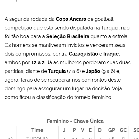
A segunda rodada da
Copa Ancara
de goalball,
competição que está sendo disputada na Turquia, não
foi tão boa para a
Seleção Brasileira
quanto a estreia.
Os homens se mantiveram invictos e venceram seus
dois compromissos, contra
Cazaquistão
e
Iraque
,
ambos por
12 a 2
. Já as mulheres perderam suas duas
partidas, diante de
Turquia
(7 a 6) e
Japão
(9 a 6) e,
agora, terão de se recuperar nos confrontos deste
domingo para assegurar um lugar na decisão. Veja
como ficou a classificação do torneio feminino:
Feminino - Chave Única
Time
J
P
V
E
D
GP
GC
S