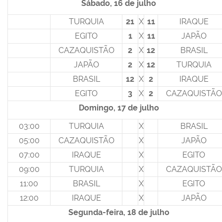
Sábado, 16 de julho
TURQUIA
21
X
11
IRAQUE
EGITO
1
X
11
JAPÃO
CAZAQUISTÃO
2
X
12
BRASIL
JAPÃO
2
X
12
TURQUIA
BRASIL
12
X
2
IRAQUE
EGITO
3
X
2
CAZAQUISTÃO
Domingo, 17 de julho
03:00
TURQUIA
X
BRASIL
05:00
CAZAQUISTÃO
X
JAPÃO
07:00
IRAQUE
X
EGITO
09:00
TURQUIA
X
CAZAQUISTÃO
11:00
BRASIL
X
EGITO
12:00
IRAQUE
X
JAPÃO
Segunda-feira, 18 de julho