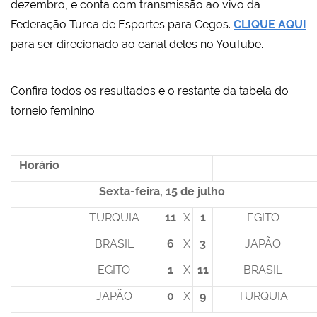
dezembro, e conta com transmissão ao vivo da
Federação Turca de Esportes para Cegos.
CLIQUE AQUI
para ser direcionado ao canal deles no YouTube.
Confira todos os resultados e o restante da tabela do
torneio feminino:
Horário
Sexta-feira, 15 de julho
TURQUIA
11
X
1
EGITO
BRASIL
6
X
3
JAPÃO
EGITO
1
X
11
BRASIL
JAPÃO
0
X
9
TURQUIA