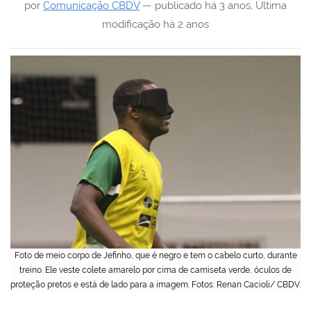
por
Comunicação CBDV
—
publicado
há 3 anos
,
Última
modificação
há 2 anos
Foto de meio corpo de Jefinho, que é negro e tem o cabelo curto, durante
treino. Ele veste colete amarelo por cima de camiseta verde, óculos de
proteção pretos e está de lado para a imagem. Fotos: Renan Cacioli/ CBDV.