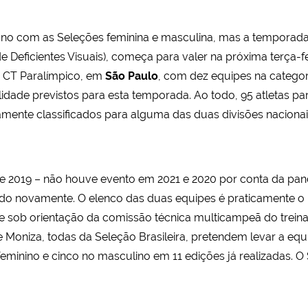
 ano com as Seleções feminina e masculina, mas a temporada
 Deficientes Visuais), começa para valer na próxima terça-fe
no CT Paralímpico, em
São Paulo
, com dez equipes na categori
lidade previstos para esta temporada. Ao todo, 95 atletas p
mente classificados para alguma das duas divisões naciona
2 e 2019 – não houve evento em 2021 e 2020 por conta da p
tido novamente. O elenco das duas equipes é praticamente o
e sob orientação da comissão técnica multicampeã do treina
e Moniza, todas da Seleção Brasileira, pretendem levar a equip
feminino e cinco no masculino em 11 edições já realizadas. O