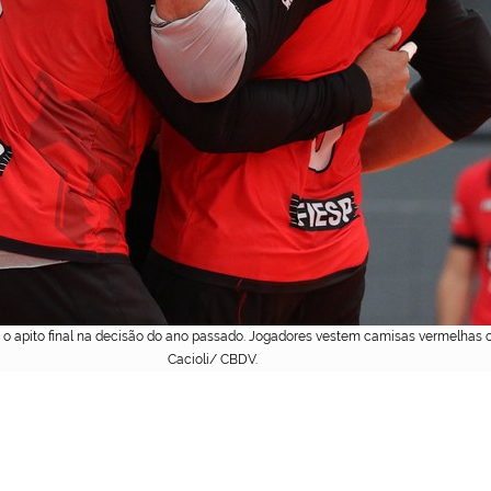
 o apito final na decisão do ano passado. Jogadores vestem camisas vermelhas 
Cacioli/ CBDV.