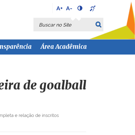
A+
A-
Busca
Busca Avançada…
nsparência
Área Acadêmica
ira de goalball
mpleta e relação de inscritos