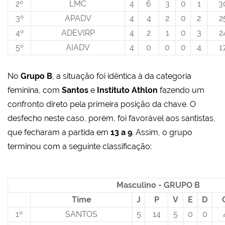
2º
LMC
4
6
3
0
1
3
3º
APADV
4
4
2
0
2
2
4º
ADEVIRP
4
2
1
0
3
2
5º
AIADV
4
0
0
0
4
1
No
Grupo B
, a situação foi idêntica à da categoria
feminina, com
Santos
e
Instituto Athlon
fazendo um
confronto direto pela primeira posição da chave. O
desfecho neste caso, porém, foi favorável aos santistas,
que fecharam a partida em
13 a 9
. Assim, o grupo
terminou com a seguinte classificação:
Masculino - GRUPO B
Time
J
P
V
E
D
1º
SANTOS
5
14
5
0
0