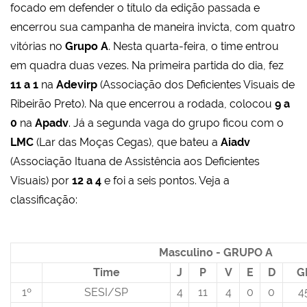
focado em defender o título da edição passada e
encerrou sua campanha de maneira invicta, com quatro
vitórias no
Grupo A
. Nesta quarta-feira, o time entrou
em quadra duas vezes. Na primeira partida do dia, fez
11 a 1
na
Adevirp
(Associação dos Deficientes Visuais de
Ribeirão Preto). Na que encerrou a rodada, colocou
9 a
0
na
Apadv
. Já a segunda vaga do grupo ficou com o
LMC
(Lar das Moças Cegas), que bateu a
Aiadv
(Associação Ituana de Assistência aos Deficientes
Visuais) por
12 a 4
e foi a seis pontos. Veja a
classificação:
Masculino - GRUPO A
Time
J
P
V
E
D
G
1º
SESI/SP
4
11
4
0
0
4