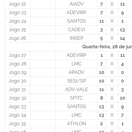
Jogo 22
AIADV
7
X
11
Jogo 23
ADEVIRP
7
X
9
Jogo 24
SANTOS
11
X
1
Jogo 25
CADEVI
3
X
13
Jogo 26
INSEP
5
X
14
Quarta-feira, 28 de j
Jogo 27
ADEVIRP
1
X
11
Jogo 28
LMC
7
X
4
Jogo 29
APADV
10
X
0
Jogo 30
SESI/SP
10
X
0
Jogo 31
ADV-VALE
11
X
3
Jogo 32
SFITC
8
X
10
Jogo 33
SANTOS
13
X
9
Jogo 34
LMC
13
X
7
Jogo 35
ATHLON
2
X
1