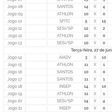
Jogo 08
SANTOS
14
X
4
Jogo 09
ATHLON
10
X
0
Jogo 10
SFITC
5
X
15
Jogo 11
SESI/SP
12
X
2
Jogo 12
ATHLON
10
X
0
Jogo 13
SESI/SP
10
X
0
Terça-feira, 27 de ju
Jogo 14
AIADV
3
X
10
Jogo 15
ATHLON
11
X
1
Jogo 16
SANTOS
10
X
0
Jogo 17
SANTOS
11
X
1
Jogo 18
INSEP
14
X
10
Jogo 19
ATHLON
11
X
1
Jogo 20
SESI/SP
14
X
4
Jogo 21
INSEP
10
X
0