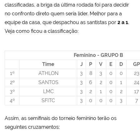
classificadas, a briga da última rodada foi para decidir
no confronto direto quem seria líder. Melhor para a
equipe da casa, que despachou as santistas por
2 a 1
.
Veja como ficou a classificação:
Feminino - GRUPO B
Time
J
P
V
E
D
GP
1º
ATHLON
3
8
3
0
0
23
2º
SANTOS
3
6
2
0
1
24
3º
LMC
3
2
1
0
2
17
4º
SFITC
3
0
0
0
3
7
Assim, as semifinais do torneio feminino terão os
seguintes cruzamentos: