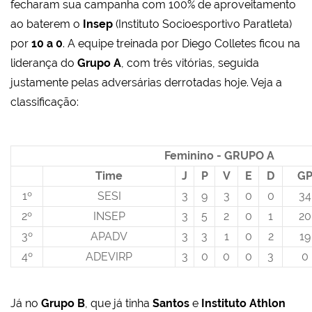
fecharam sua campanha com 100% de aproveitamento
ao baterem o
Insep
(Instituto Socioesportivo Paratleta)
por
10 a 0
. A equipe treinada por Diego Colletes ficou na
liderança do
Grupo A
, com três vitórias, seguida
justamente pelas adversárias derrotadas hoje. Veja a
classificação:
Feminino - GRUPO A
Time
J
P
V
E
D
G
1º
SESI
3
9
3
0
0
34
2º
INSEP
3
5
2
0
1
20
3º
APADV
3
3
1
0
2
19
4º
ADEVIRP
3
0
0
0
3
0
Já no
Grupo B
, que já tinha
Santos
e
Instituto Athlon