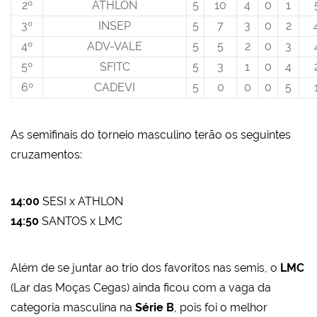
2º
ATHLON
5
10
4
0
1
3º
INSEP
5
7
3
0
2
4º
ADV-VALE
5
5
2
0
3
5º
SFITC
5
3
1
0
4
6º
CADEVI
5
0
0
0
5
As semifinais do torneio masculino terão os seguintes
cruzamentos:
14:00
SESI x ATHLON
14:50
SANTOS x LMC
Além de se juntar ao trio dos favoritos nas semis, o
LMC
(Lar das Moças Cegas) ainda ficou com a vaga da
categoria masculina na
Série B
, pois foi o melhor