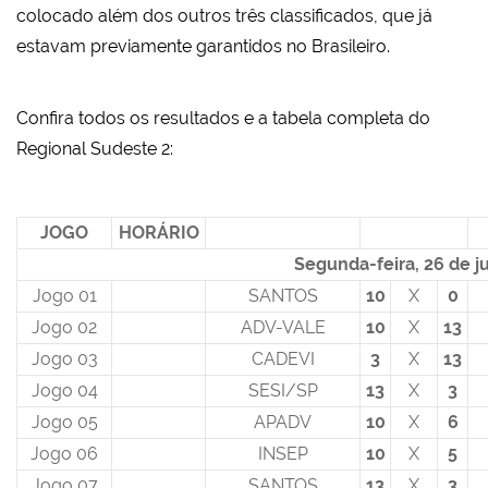
colocado além dos outros três classificados, que já
estavam previamente garantidos no Brasileiro.
Confira todos os resultados e a tabela completa do
Regional Sudeste 2:
JOGO
HORÁRIO
Segunda-feira, 26 de j
Jogo 01
SANTOS
10
X
0
Jogo 02
ADV-VALE
10
X
13
Jogo 03
CADEVI
3
X
13
Jogo 04
SESI/SP
13
X
3
Jogo 05
APADV
10
X
6
Jogo 06
INSEP
10
X
5
Jogo 07
SANTOS
13
X
3