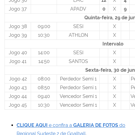
Jogo 36
LMC
12
X
4
Jogo 37
APADV
0
X
9
Quinta-feira, 29 de ju
Jogo 38
09:00
SESI
X
Jogo 39
10:30
ATHLON
X
Intervalo
Jogo 40
14:00
SESI
X
Jogo 41
14:50
SANTOS
X
Sexta-feira, 30 de ju
Jogo 42
08:00
Perdedor Semi 1
X
P
Jogo 43
08:50
Perdedor Semi 1
X
P
Jogo 44
09:40
Vencedor Semi 1
X
V
Jogo 45
10:30
Vencedor Semi 1
X
V
CLIQUE AQUI
e confira a
GALERIA DE FOTOS
do
Regional Sudeste 2 de Goalball
.