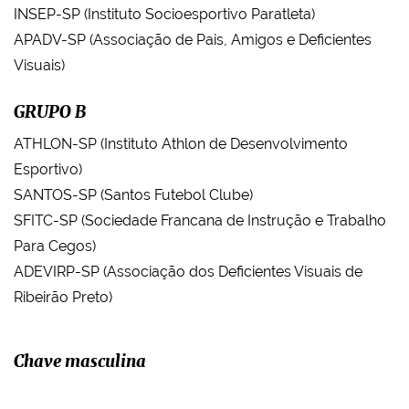
INSEP-SP (Instituto Socioesportivo Paratleta)
APADV-SP (Associação de Pais, Amigos e Deficientes
Visuais)
GRUPO B
ATHLON-SP (Instituto Athlon de Desenvolvimento
Esportivo)
SANTOS-SP (Santos Futebol Clube)
SFITC-SP (Sociedade Francana de Instrução e Trabalho
Para Cegos)
ADEVIRP-SP (Associação dos Deficientes Visuais de
Ribeirão Preto)
Chave masculina