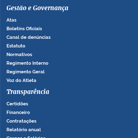
Gestão e Governança
Atas
Boletins Oficiais
Canal de denúncias
Estatuto
Normativos
Regimento Interno
Regimento Geral
Voz do Atleta
Transparência
Certidões
Financeiro
Contratações
Relatório anual