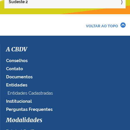
Sudeste 2
VOLTAR AO TOPO
A CBDV
Conselhos
Contato
Documentos
Entidades
Entidades Cadastradas
Institucional
Perguntas Frequentes
Modalidades