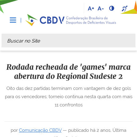
A+
A-
Busca
Busca Avançada…
Rodada recheada de 'games' marca
abertura do Regional Sudeste 2
Oito das dez partidas terminam com vantagem de dez gols
para os vencedores; torneio continua nesta quarta com mais
11 confrontos
por
Comunicação CBDV
—
publicado
há 2 anos
,
Última