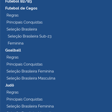
Futebol B2/B3
Futebol de Cegos
Regras
Principais Conquistas
Seleção Brasileira
Seleção Brasileira Sub-23
Feminina
Goalball
Regras
Principais Conquistas
Seleção Brasileira Feminina
Seleção Brasileira Masculina
Judô
Regras
Principais Conquistas
Seleção Brasileira Feminina