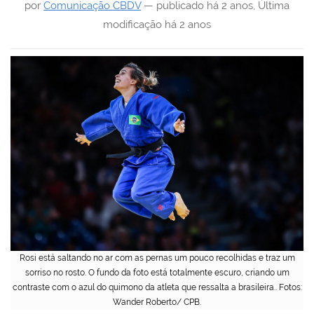
por
Comunicação CBDV
—
publicado
há 2 anos
,
Última
modificação
há 2 anos
Rosi está saltando no ar com as pernas um pouco recolhidas e traz um
sorriso no rosto. O fundo da foto está totalmente escuro, criando um
contraste com o azul do quimono da atleta que ressalta a brasileira.. Fotos:
Wander Roberto/ CPB.