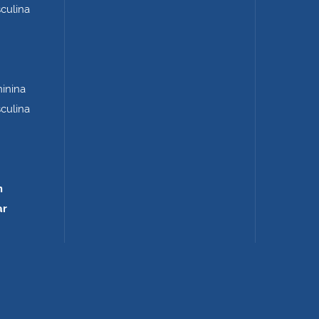
sculina
minina
sculina
m
ar