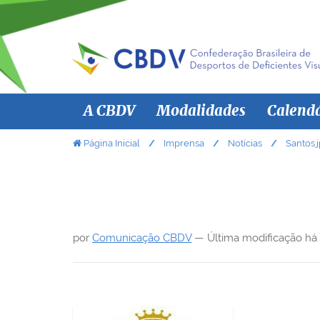
N
A CBDV
Modalidades
Calend
a
v
V
Página Inicial
Imprensa
Notícias
Santos.
o
e
c
g
ê
a
e
ç
s
por
Comunicação CBDV
—
Última modificação
há
ã
t
á
o
a
q
u