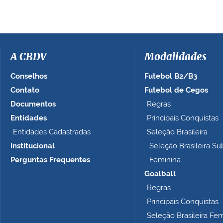
e
r
a
i
m
a
A CBDV
Modalidades
g
e
Conselhos
Futebol B2/B3
m
Contato
Futebol de Cegos
n
Documentos
Regras
o
t
Entidades
Principais Conquistas
a
Entidades Cadastradas
Seleção Brasileira
m
Institucional
Seleção Brasileira Su
a
n
Perguntas Frequentes
Feminina
h
Goalball
o
Regras
c
o
Principais Conquistas
m
Seleção Brasileira Fe
p