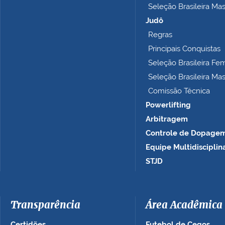
Seleção Brasileira Ma
l
e
Judô
t
Regras
o
Principais Conquistas
…
Seleção Brasileira Fe
Seleção Brasileira Ma
Comissão Técnica
Powerlifting
Arbitragem
Controle de Dopage
Equipe Multidisciplin
STJD
Transparência
Área Acadêmica
Certidões
Futebol de Cegos