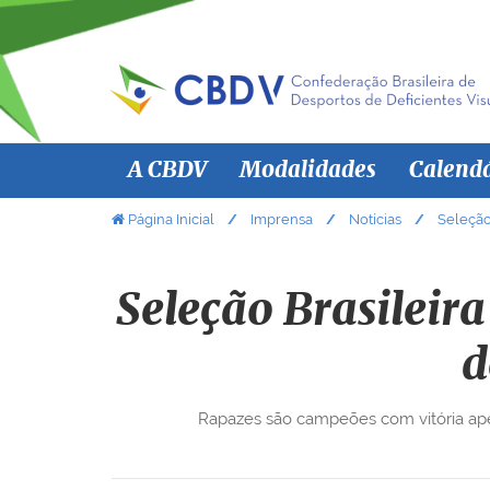
N
A CBDV
Modalidades
Calend
a
v
V
Página Inicial
Imprensa
Notícias
Seleção
o
e
c
g
ê
Seleção Brasileir
a
e
ç
s
d
ã
t
á
o
Rapazes são campeões com vitória aper
a
q
u