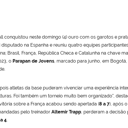
all conquistou neste domingo (4) ouro com os garotos e pra
oi disputado na Espanha e reuniu quatro equipes participantes
a; Brasil, França, República Checa e Catalunha na chave mas
023, o
Parapan de Jovens
, marcado para junho, em Bogotá,
de.
pois atletas da base puderam vivenciar uma experiência int
ulturas. Foi também um torneio muito bem organizado", dest
vitória sobre a França acabou sendo apertada (
8 a 7
), após 
omandadas pelo treinador
Altemir Trapp
, perderam a decisão
 a 4
.