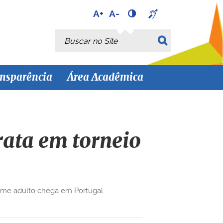
A+
A-
Busca
Busca Avançada…
nsparência
Área Acadêmica
rata em torneio
 time adulto chega em Portugal