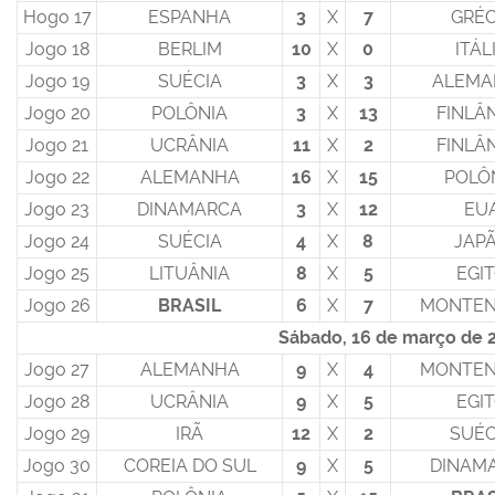
Hogo 17
ESPANHA
3
X
7
GRÉC
Jogo 18
BERLIM
10
X
0
ITÁL
Jogo 19
SUÉCIA
3
X
3
ALEMA
Jogo 20
POLÔNIA
3
X
13
FINLÂ
Jogo 21
UCRÂNIA
11
X
2
FINLÂ
Jogo 22
ALEMANHA
16
X
15
POLÔ
Jogo 23
DINAMARCA
3
X
12
EU
Jogo 24
SUÉCIA
4
X
8
JAP
Jogo 25
LITUÂNIA
8
X
5
EGI
Jogo 26
BRASIL
6
X
7
MONTEN
Sábado, 16 de março de 
Jogo 27
ALEMANHA
9
X
4
MONTEN
Jogo 28
UCRÂNIA
9
X
5
EGI
Jogo 29
IRÃ
12
X
2
SUÉC
Jogo 30
COREIA DO SUL
9
X
5
DINAM