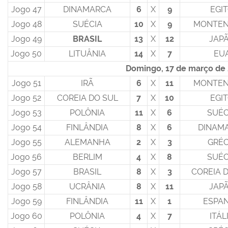
Jogo 47
DINAMARCA
6
X
9
EGI
Jogo 48
SUÉCIA
10
X
9
MONTEN
Jogo 49
BRASIL
13
X
12
JAP
Jogo 50
LITUÂNIA
14
X
7
EU
Domingo, 17 de março de
Jogo 51
IRÃ
6
X
11
MONTEN
Jogo 52
COREIA DO SUL
7
X
10
EGI
Jogo 53
POLÔNIA
11
X
6
SUÉC
Jogo 54
FINLÂNDIA
8
X
6
DINAM
Jogo 55
ALEMANHA
2
X
3
GRÉC
Jogo 56
BERLIM
4
X
8
SUÉC
Jogo 57
BRASIL
8
X
3
COREIA 
Jogo 58
UCRÂNIA
8
X
11
JAP
Jogo 59
FINLÂNDIA
11
X
1
ESPA
Jogo 60
POLÔNIA
4
X
7
ITÁL