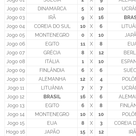
Jogo 02
DINAMARCA
5
X
10
UCRÂ
Jogo 03
IRÃ
9
X
16
BRAS
Jogo 04
COREIA DO SUL
10
X
6
LITUÂ
Jogo 05
MONTENEGRO
0
X
10
JAP
Jogo 06
EGITO
11
X
8
EU
Jogo 07
GRÉCIA
8
X
12
BERL
Jogo 08
ITÁLIA
1
X
10
ESPA
Jogo 09
FINLÂNDIA
6
X
6
SUÉC
Jogo 10
ALEMANHA
12
X
4
POLÔ
Jogo 11
LITUÂNIA
7
X
7
UCRÂ
Jogo 12
BRASIL
16
X
6
ALEMA
Jogo 13
EGITO
6
X
8
FINLÂ
Jogo 14
MONTENEGRO
10
X
10
POLÔ
Jogo 15
EUA
8
X
3
COREIA 
Hogo 16
JAPÃO
15
X
12
IR