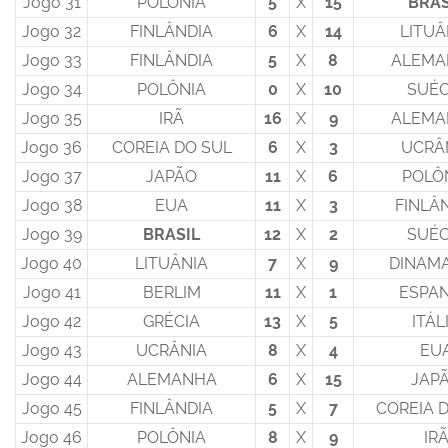
Jogo 31
POLÔNIA
5
X
15
BRAS
Jogo 32
FINLÂNDIA
6
X
14
LITUÂ
Jogo 33
FINLÂNDIA
5
X
8
ALEMA
Jogo 34
POLÔNIA
0
X
10
SUÉC
Jogo 35
IRÃ
16
X
9
ALEMA
Jogo 36
COREIA DO SUL
6
X
3
UCRÂ
Jogo 37
JAPÃO
11
X
6
POLÔ
Jogo 38
EUA
11
X
3
FINLÂ
Jogo 39
BRASIL
12
X
2
SUÉC
Jogo 40
LITUÂNIA
7
X
9
DINAM
Jogo 41
BERLIM
11
X
1
ESPA
Jogo 42
GRÉCIA
13
X
5
ITÁL
Jogo 43
UCRÂNIA
8
X
4
EU
Jogo 44
ALEMANHA
6
X
15
JAP
Jogo 45
FINLÂNDIA
5
X
7
COREIA 
Jogo 46
POLÔNIA
8
X
9
IR