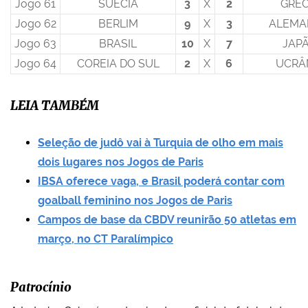
Jogo 61
SUÉCIA
3
X
2
GRÉC
Jogo 62
BERLIM
9
X
3
ALEMA
Jogo 63
BRASIL
10
X
7
JAP
Jogo 64
COREIA DO SUL
2
X
6
UCRÂ
LEIA TAMBÉM
Seleção de judô vai à Turquia de olho em mais
dois lugares nos Jogos de Paris
IBSA oferece vaga, e Brasil poderá contar com
goalball feminino nos Jogos de Paris
Campos de base da CBDV reunirão 50 atletas em
março, no CT Paralímpico
Patrocínio