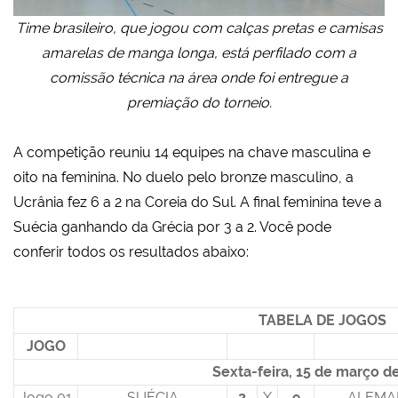
Time brasileiro, que jogou com calças pretas e camisas
amarelas de manga longa, está perfilado com a
comissão técnica na área onde foi entregue a
premiação do torneio.
A competição reuniu 14 equipes na chave masculina e
oito na feminina. No duelo pelo bronze masculino, a
Ucrânia fez 6 a 2 na Coreia do Sul. A final feminina teve a
Suécia ganhando da Grécia por 3 a 2. Você pode
conferir todos os resultados abaixo:
TABELA DE JOGOS
JOGO
Sexta-feira, 15 de março d
Jogo 01
SUÉCIA
2
X
9
ALEMA