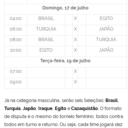
Domingo, 17 de julho
04:00
BRASIL
X
EGITO
06:00
TURQUIA
X
JAPÃO
08:00
BRASIL
X
TURQUIA
10:00
EGITO
X
JAPÃO
Terça-feira, 19 de julho
07:00
X
09:00
X
Já na categoria masculina, serão seis Seleções:
Brasil
,
Turquia
,
Japão
,
Iraque
,
Egito
e
Cazaquistão
. O formato
de disputa é o mesmo do torneio feminino, todos contra
todos em turno e returno. Ou seja, cada time jogará dez