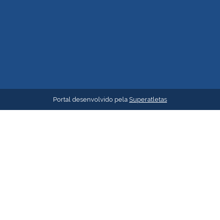
Portal desenvolvido pela
Superatletas