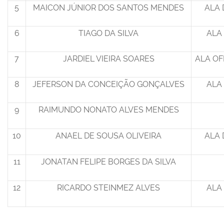
5
MAICON JÚNIOR DOS SANTOS MENDES
ALA 
6
TIAGO DA SILVA
ALA
7
JARDIEL VIEIRA SOARES
ALA OF
8
JEFERSON DA CONCEIÇÃO GONÇALVES
ALA
9
RAIMUNDO NONATO ALVES MENDES
10
ANAEL DE SOUSA OLIVEIRA
ALA 
11
JONATAN FELIPE BORGES DA SILVA
12
RICARDO STEINMEZ ALVES
ALA