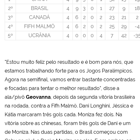
2º
BRASIL
4
9
3
0
1
27
9
18
3º
CANADÁ
4
6
2
0
2
23
21
2
4º
FIFH MALMÖ
4
6
2
0
2
25
29
-4
5º
UCRÂNIA
4
0
0
0
4
7
42
-3
"Estou muito feliz pelo resultado e é bom para nós, que
estamos trabalhando forte para os Jogos Paralímpicos.
Agora na semifinal, vamos entrar bastante concentradas
e focadas para tentar o melhor resultado", disse a
ala/pivô
Geovanna
, depois da segunda vitória brasileira
na rodada, contra a Fifh Malmö. Dani Longhini, Jéssica e
Kátia marcaram três gols cada. Moniza fez dois. Na
vitória sobre as chinesas, foram três gols de Dani e um
de Moniza. Nas duas partidas, o Brasil começou com