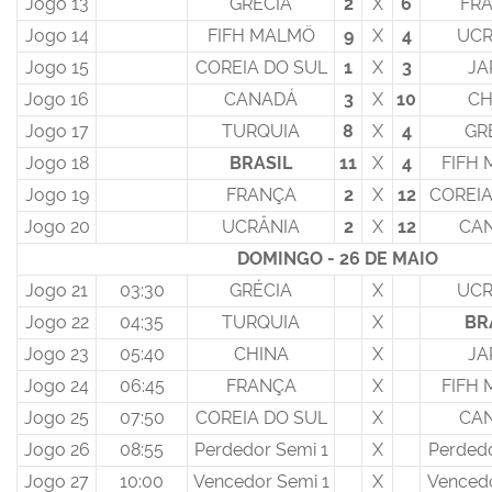
Jogo 13
GRÉCIA
2
X
6
FR
Jogo 14
FIFH MALMÖ
9
X
4
UCR
Jogo 15
COREIA DO SUL
1
X
3
JA
Jogo 16
CANADÁ
3
X
10
CH
Jogo 17
TURQUIA
8
X
4
GR
Jogo 18
BRASIL
11
X
4
FIFH
Jogo 19
FRANÇA
2
X
12
COREIA
Jogo 20
UCRÂNIA
2
X
12
CA
DOMINGO - 26 DE MAIO
Jogo 21
03:30
GRÉCIA
X
UCR
Jogo 22
04:35
TURQUIA
X
BR
Jogo 23
05:40
CHINA
X
JA
Jogo 24
06:45
FRANÇA
X
FIFH
Jogo 25
07:50
COREIA DO SUL
X
CA
Jogo 26
08:55
Perdedor Semi 1
X
Perdedo
Jogo 27
10:00
Vencedor Semi 1
X
Vencedo