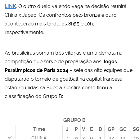
LINK
. O outro duelo valendo vaga na decisão reunirá
China x Japão. Os confrontos pelo bronze e ouro
acontecerão mais tarde, às 8h55 e 10h,
respectivamente.
As brasileiras somam três vitórias e uma derrota na
competição que serve de preparação aos
Jogos
Paralímpicos de Paris 2024
– sete das oito equipes que
disputarão o torneio de goalball na capital francesa
estão reunidas na Suécia. Confira como ficou a
classificação do Grupo B:
GRUPO B
Time
J
P
V
E
D
GP
GC
S
1º
CHINA
4
9
3
0
1
32
13
19