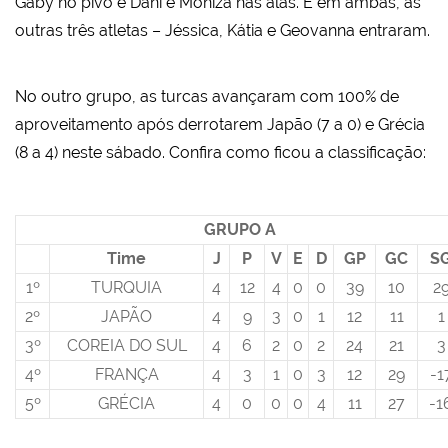
Gaby no pivô e Dani e Moniza nas alas. E em ambas, as
outras três atletas – Jéssica, Kátia e Geovanna entraram.
No outro grupo, as turcas avançaram com 100% de
aproveitamento após derrotarem Japão (7 a 0) e Grécia
(8 a 4) neste sábado. Confira como ficou a classificação:
GRUPO A
Time
J
P
V
E
D
GP
GC
S
1º
TURQUIA
4
12
4
0
0
39
10
2
2º
JAPÃO
4
9
3
0
1
12
11
1
3º
COREIA DO SUL
4
6
2
0
2
24
21
3
4º
FRANÇA
4
3
1
0
3
12
29
-1
5º
GRÉCIA
4
0
0
0
4
11
27
-1