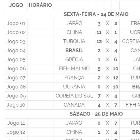
JOGO
HORÁRIO
SEXTA-FEIRA - 24 DE MAIO
Jogo 01
JAPÃO
3
X
2
FR
Jogo 02
CHINA
11
X
1
UCR
Jogo 03
TURQUIA
12
X
4
COREIA
Jogo 04
BRASIL
2
X
4
CA
Jogo 05
GRÉCIA
1
X
6
JA
Jogo 06
FIFH MALMÖ
5
X
10
CH
Jogo 07
FRANÇA
2
X
12
TUR
Jogo 08
UCRÂNIA
0
X
10
BR
Jogo 09
COREIA DO SUL
7
X
4
GR
Jogo 10
CANADÁ
4
X
7
FIFH
SÁBADO - 25 DE MAIO
Jogo 11
JAPÃO
0
X
7
TUR
Jogo 12
CHINA
1
X
4
BR