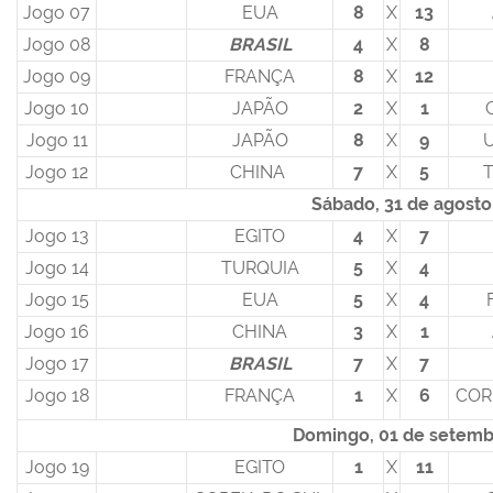
Jogo 07
EUA
8
X
13
Jogo 08
BRASIL
4
X
8
Jogo 09
FRANÇA
8
X
12
Jogo 10
JAPÃO
2
X
1
Jogo 11
JAPÃO
8
X
9
Jogo 12
CHINA
7
X
5
Sábado, 31 de agosto
Jogo 13
EGITO
4
X
7
Jogo 14
TURQUIA
5
X
4
Jogo 15
EUA
5
X
4
Jogo 16
CHINA
3
X
1
Jogo 17
BRASIL
7
X
7
Jogo 18
FRANÇA
1
X
6
COR
Domingo, 01 de setemb
Jogo 19
EGITO
1
X
11