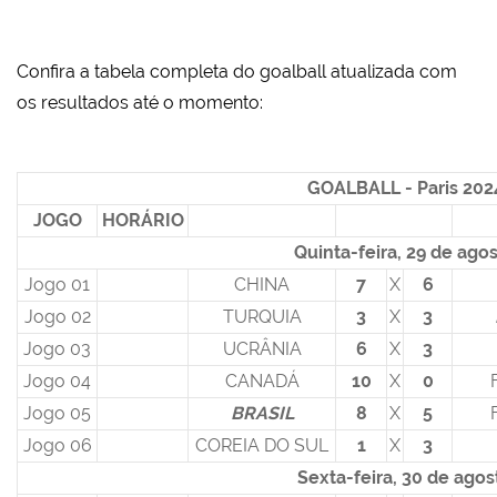
Confira a tabela completa do goalball atualizada com
os resultados até o momento:
GOALBALL - Paris 202
JOGO
HORÁRIO
Quinta-feira, 29 de ago
Jogo 01
CHINA
7
X
6
Jogo 02
TURQUIA
3
X
3
Jogo 03
UCRÂNIA
6
X
3
Jogo 04
CANADÁ
10
X
0
Jogo 05
BRASIL
8
X
5
Jogo 06
COREIA DO SUL
1
X
3
Sexta-feira, 30 de agos