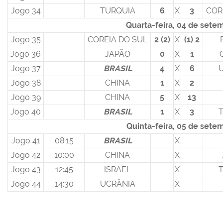
Jogo 34
TURQUIA
6
X
3
COR
Quarta-feira, 04 de sete
Jogo 35
COREIA DO SUL
2 (2)
X
(1) 2
Jogo 36
JAPÃO
0
X
1
Jogo 37
BRASIL
4
X
6
Jogo 38
CHINA
1
X
2
Jogo 39
CHINA
5
X
13
Jogo 40
BRASIL
1
X
3
Quinta-feira, 05 de sete
Jogo 41
08:15
BRASIL
X
Jogo 42
10:00
CHINA
X
Jogo 43
12:45
ISRAEL
X
Jogo 44
14:30
UCRÂNIA
X