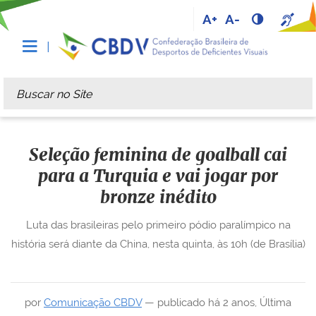
A+
A-
Busca
Busca Avançada…
Seleção feminina de goalball cai
para a Turquia e vai jogar por
bronze inédito
Luta das brasileiras pelo primeiro pódio paralímpico na
história será diante da China, nesta quinta, às 10h (de Brasília)
por
Comunicação CBDV
—
publicado
há 2 anos
,
Última