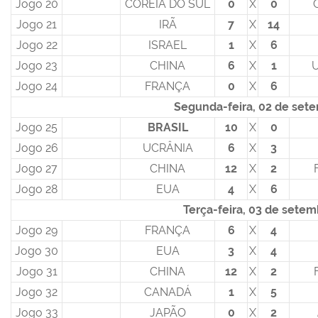
Jogo 20
COREIA DO SUL
0
X
0
Jogo 21
IRÃ
7
X
14
Jogo 22
ISRAEL
1
X
6
Jogo 23
CHINA
6
X
1
Jogo 24
FRANÇA
0
X
6
Segunda-feira, 02 de set
Jogo 25
BRASIL
10
X
0
Jogo 26
UCRÂNIA
6
X
3
Jogo 27
CHINA
12
X
2
Jogo 28
EUA
4
X
6
Terça-feira, 03 de sete
Jogo 29
FRANÇA
6
X
4
Jogo 30
EUA
3
X
4
Jogo 31
CHINA
12
X
2
Jogo 32
CANADÁ
1
X
5
Jogo 33
JAPÃO
0
X
2