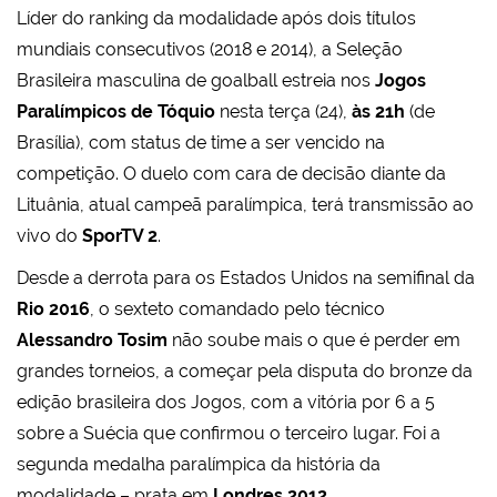
Líder do ranking da modalidade após dois títulos
mundiais consecutivos (2018 e 2014), a Seleção
Brasileira masculina de goalball estreia nos
Jogos
Paralímpicos de Tóquio
nesta terça (24),
às 21h
(de
Brasília), com status de time a ser vencido na
competição. O duelo com cara de decisão diante da
Lituânia, atual campeã paralímpica, terá transmissão ao
vivo do
SporTV 2
.
Desde a derrota para os Estados Unidos na semifinal da
Rio 2016
, o sexteto comandado pelo técnico
Alessandro Tosim
não soube mais o que é perder em
grandes torneios, a começar pela disputa do bronze da
edição brasileira dos Jogos, com a vitória por 6 a 5
sobre a Suécia que confirmou o terceiro lugar. Foi a
segunda medalha paralímpica da história da
modalidade – prata em
Londres 2012
.