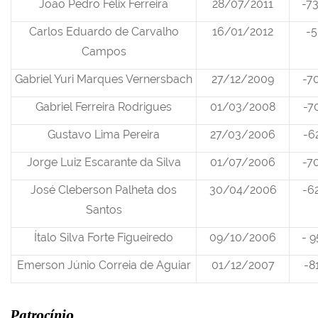
João Pedro Félix Ferreira
28/07/2011
-73
Carlos Eduardo de Carvalho
16/01/2012
-5
Campos
Gabriel Yuri Marques Vernersbach
27/12/2009
-7
Gabriel Ferreira Rodrigues
01/03/2008
-7
Gustavo Lima Pereira
27/03/2006
-6
Jorge Luiz Escarante da Silva
01/07/2006
-7
José Cleberson Palheta dos
30/04/2006
-6
Santos
Ítalo Silva Forte Figueiredo
09/10/2006
- 9
Emerson Júnio Correia de Aguiar
01/12/2007
-8
Patrocínio