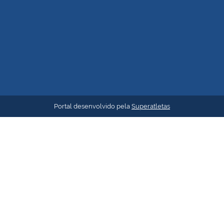
Portal desenvolvido pela
Superatletas