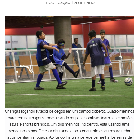
modificação
há um ano
Crianças jogando futebol de cegos em um campo coberto. Quatro meninos
aparecem na imagem, todos usando roupas esportivas (camisas e meiões
azuis e shorts brancos). Um dos meninos, no centro, está usando uma
venda nos olhos. Ele está chutando a bola enquanto os outros ao redor
acompanham a jogada. Ao fundo, há uma parede vermelha, barreiras de