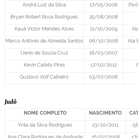
André Luiz da Silva
17/05/2006
Piv
Bryan Robert Rosa Rodrigues
25/08/2008
Kauâ Victor Mendes Alves
21/10/2009
Al
Marco Antônio de Almeida Santos
06/10/2006
Ala 
Uenis de Souza Cruz
16/03/2007
Kevin Calixto Pires
17/02/2012
Gustavo Volf Calheiro
03/07/2006
Judô
NOME COMPLETO
NASCIMENTO
CA
Yvila da Silva Rodrigues
23/10/2011
-58
Ana Clara Rodrigues de Andrade
16/02/2008
+7