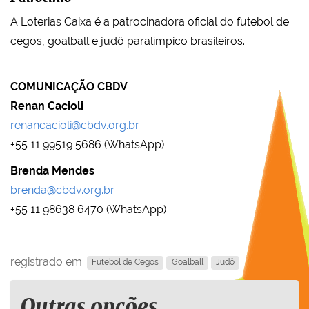
A Loterias Caixa é a patrocinadora oficial do futebol de
cegos, goalball e judô paralímpico brasileiros.
COMUNICAÇÃO CBDV
Renan Cacioli
renancacioli@cbdv.org.br
+55 11 99519 5686 (WhatsApp)
Brenda Mendes
brenda@cbdv.org.br
+55 11 98638 6470 (WhatsApp)
registrado em:
Futebol de Cegos
Goalball
Judô
Outras opções