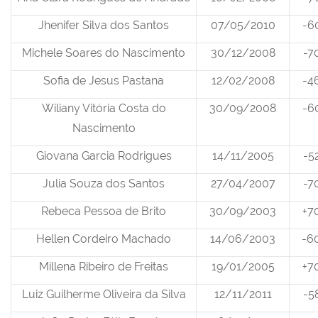
Jhenifer Silva dos Santos
07/05/2010
-6
Michele Soares do Nascimento
30/12/2008
-7
Sofia de Jesus Pastana
12/02/2008
-4
Wiliany Vitória Costa do
30/09/2008
-6
Nascimento
Giovana Garcia Rodrigues
14/11/2005
-5
Julia Souza dos Santos
27/04/2007
-7
Rebeca Pessoa de Brito
30/09/2003
+7
Hellen Cordeiro Machado
14/06/2003
-6
Millena Ribeiro de Freitas
19/01/2005
+7
Luiz Guilherme Oliveira da Silva
12/11/2011
-5