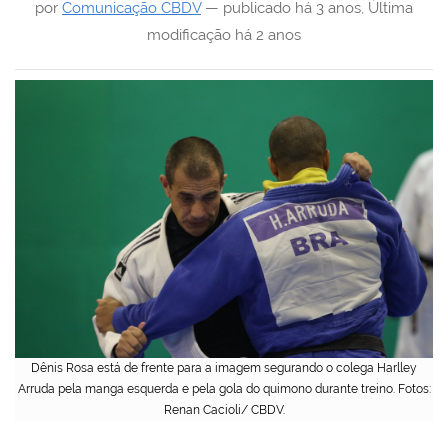
por
Comunicação CBDV
—
publicado
há 3 anos
,
Última
modificação
há 2 anos
Dênis Rosa está de frente para a imagem segurando o colega Harlley
Arruda pela manga esquerda e pela gola do quimono durante treino. Fotos:
Renan Cacioli/ CBDV.