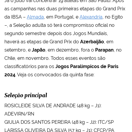
Já o judô vai concentrar 19 atletas em São Paulo. Após
as campanhas nas duas primeiras etapas do Grand Prix
da IBSA –
Almada
, em Portugal, e
Alexandria
, no Egito
–, a Seleção adulta só terá compromisso oficial no
segundo semestre: depois dos Jogos Mundiais,
haverá as etapas de Grand Prix do
Azerbaijão
, em
setembro, e
Japão
, em dezembro, fora o
Parapan
, no
Chile, em novembro. Todos esses eventos são
classificatórios para os
Jogos Paralímpicos de Paris
2024
. Veja os convocados da quinta fase:
Seleção principal
ROSICLEIDE SILVA DE ANDRADE (48 kg – J1):
ADEVIRN/RN
GIULIA DOS SANTOS PEREIRA (48 kg – J2): ITC/SP
LARISSA OLIVEIRA DA SILVA (57 kg – J1): CFCP/PA