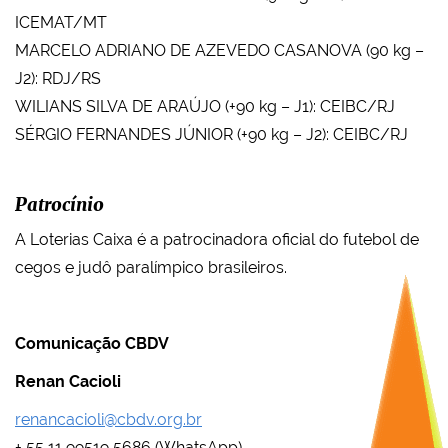
ICEMAT/MT
MARCELO ADRIANO DE AZEVEDO CASANOVA (90 kg –
J2): RDJ/RS
WILIANS SILVA DE ARAÚJO (+90 kg – J1): CEIBC/RJ
SÉRGIO FERNANDES JÚNIOR (+90 kg – J2): CEIBC/RJ
Patrocínio
A Loterias Caixa é a patrocinadora oficial do futebol de
cegos e judô paralímpico brasileiros.
Comunicação CBDV
Renan Cacioli
renancacioli@cbdv.org.br
+ 55 11 99519 5686 (WhatsApp)