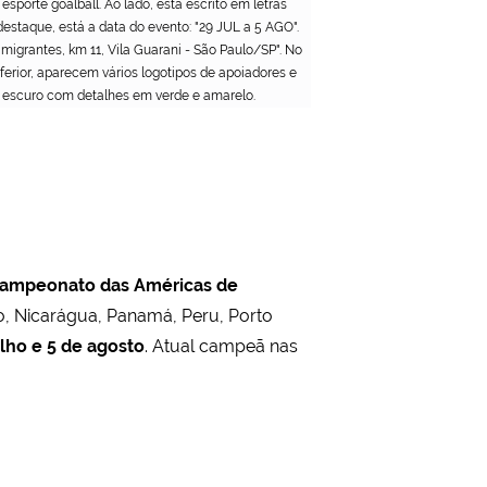
porte goalball. Ao lado, está escrito em letras
taque, está a data do evento: "29 JUL a 5 AGO".
migrantes, km 11, Vila Guarani - São Paulo/SP". No
nferior, aparecem vários logotipos de apoiadores e
ul escuro com detalhes em verde e amarelo.
ampeonato das Américas
de
co, Nicarágua, Panamá, Peru, Porto
ulho e 5 de agosto
. Atual campeã nas