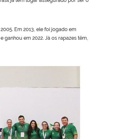
rasil já tem lugar assegurado por ser o
2005. Em 2013, ele foi jogado em
s e ganhou em 2022. Já os rapazes têm,