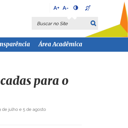
A+
A-
Busca
Busca Avançada…
nsparência
Área Acadêmica
ocadas para o
9 de julho e 5 de agosto