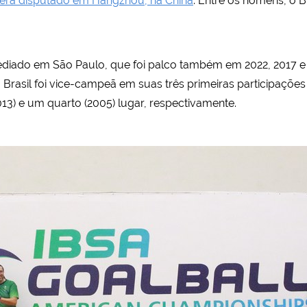
erá disputado em Hangzhou, na China
. Entre os homens, o B
sediado em São Paulo, que foi palco também em 2022, 2017 e 
 Brasil foi vice-campeã em suas três primeiras participaçõe
013) e um quarto (2005) lugar, respectivamente.