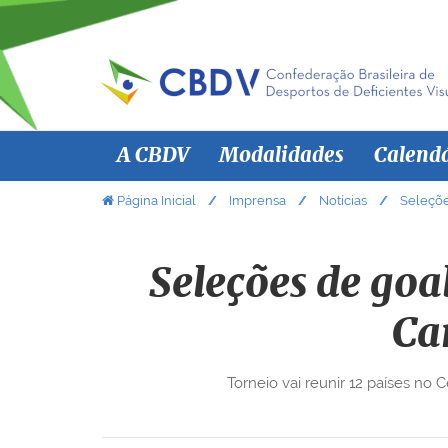
N
A CBDV
Modalidades
Calend
a
v
V
Página Inicial
Imprensa
Notícias
Seleçõe
o
e
c
g
ê
Seleções de goa
a
e
ç
s
Ca
ã
t
á
o
Torneio vai reunir 12 países no
a
q
u