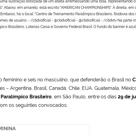
uma ilustração estilizada de um atleta arremessando uma bola, representando o es
aixo, em amarelo, está escrito "AMERICAN CHAMPIONSHIPS". À direita, em des
mbaixo, há o local: "Centro de Treinamento Paralímpico Brasileiro, Rodovia dos I
mes de usuário: - /cbdvoficial - @cbdvoficial - @cbdvoficial - /cbdvtv Na parte i
ico Brasileiro, Loterias Caixa e Governo Federal Brasil. O fundo do banner é az
no feminino e seis no masculino, que defenderão o Brasil no
C
ses – Argentina, Brasil, Canadá, Chile, EUA, Guatemala, Méxi
Paralímpico Brasileiro
, em São Paulo, entre os dias
29 de j
 com os seguintes convocados:
MININA