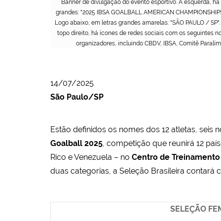
Banner de divulgação do evento esportivo. À esquerda, há 
grandes: "2025 IBSA GOALBALL AMERICAN CHAMPIONSHIPS". Ab
Logo abaixo, em letras grandes amarelas: "SÃO PAULO / SP". E
topo direito, há ícones de redes sociais com os seguintes no
organizadores, incluindo CBDV, IBSA, Comitê Paralímp
14/07/2025
São Paulo/SP
Estão definidos os nomes dos 12 atletas, seis 
Goalball 2025
, competição que reunirá 12 paí
Rico e Venezuela – no
Centro de Treinamento 
duas categorias, a Seleção Brasileira contará
SELEÇÃO FE