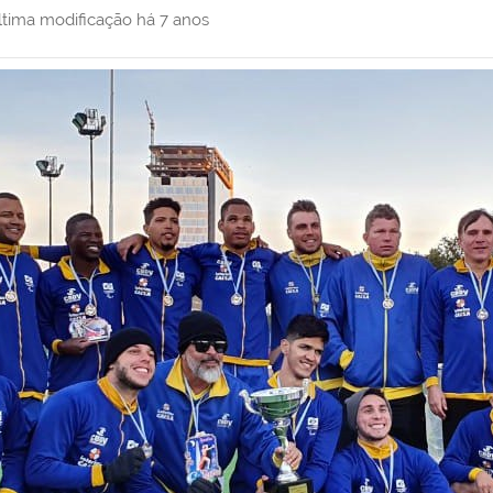
ltima modificação
há 7 anos