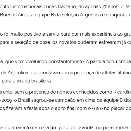
os internacionais Lucas Caetano, de apenas 17 anos, e Jard
m Buenos Aires, a equipe B da seleção Argentina e conquistou
 foi muito positivo e serviu para dar mais experiência ao gr
ra a seleção de base, os novatos puderam estrearam já con
erra, que vem evoluindo constantemente. A partida ficou em
 da Argentina, que contava com a presença de atletas titula
 para a virada brasileira.
erente, sem a presença de nomes conhecidos como Ricardinh
 de 2019, o Brasil sagrou-se campeão em cima da equipe B d
iros fizeram a festa após o apito final com o 0 a 0 no placar
qualquer evento carrega um peso de favoritismo pelas medalh