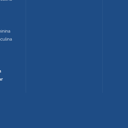
minina
sculina
m
ar