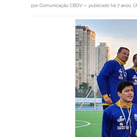
i
por Comunicação CBDV —
publicado
há 7 anos
,
Ú
: