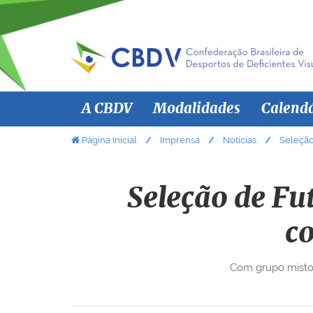
N
A CBDV
Modalidades
Calend
a
v
V
Página Inicial
Imprensa
Notícias
Seleção
o
e
c
g
ê
Seleção de Fu
a
e
ç
s
co
ã
t
á
o
Com grupo misto,
a
q
u