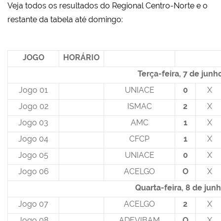
Veja todos os resultados do Regional Centro-Norte e o
restante da tabela até domingo:
JOGO
HORÁRIO
Terça-feira, 7 de junh
Jogo 01
UNIACE
0
X
Jogo 02
ISMAC
2
X
Jogo 03
AMC
1
X
Jogo 04
CFCP
1
X
Jogo 05
UNIACE
0
X
Jogo 06
ACELGO
O
X
Quarta-feira, 8 de jun
Jogo 07
ACELGO
2
X
Jogo 08
ADEVIBAM
O
X