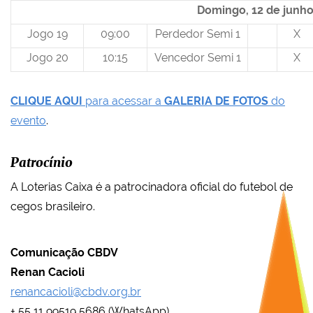
Domingo, 12 de junh
Jogo 19
09:00
Perdedor Semi 1
X
Jogo 20
10:15
Vencedor Semi 1
X
CLIQUE AQUI
para acessar a
GALERIA DE FOTOS
do
evento
.
Patrocínio
A Loterias Caixa é a patrocinadora oficial do futebol de
cegos brasileiro.
Comunicação CBDV
Renan Cacioli
renancacioli@cbdv.org.br
+ 55 11 99519 5686 (WhatsApp)