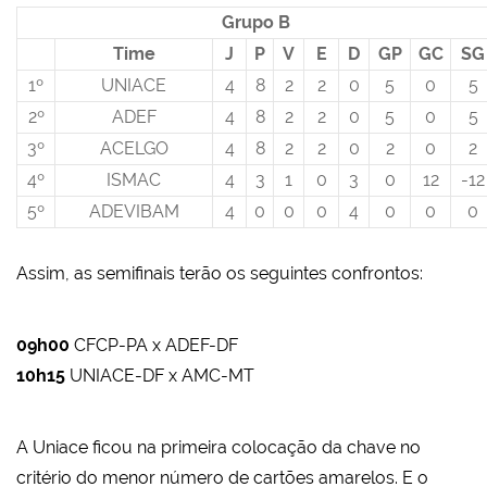
Grupo B
Time
J
P
V
E
D
GP
GC
SG
1º
UNIACE
4
8
2
2
0
5
0
5
2º
ADEF
4
8
2
2
0
5
0
5
3º
ACELGO
4
8
2
2
0
2
0
2
4º
ISMAC
4
3
1
0
3
0
12
-12
5º
ADEVIBAM
4
0
0
0
4
0
0
0
Assim, as semifinais terão os seguintes confrontos:
09h00
CFCP-PA x ADEF-DF
10h15
UNIACE-DF x AMC-MT
A Uniace ficou na primeira colocação da chave no
critério do menor número de cartões amarelos. E o