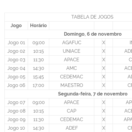
TABELA DE JOGOS
Jogo
Horário
Domingo, 6 de novembro
Jogo 01
09:00
AGAFUC
X
Jogo 02
10:15
UNIACE
X
AD
Jogo 03
11:30
APACE
X
C
Jogo 04
14:30
AMC
X
AC
Jogo 05
15:45
CEDEMAC
X
A
Jogo 06
17:00
MAESTRO
X
C
Segunda-feira, 7 de novembro
Jogo 07
09:00
APACE
X
AP
Jogo 08
10:15
CAP
X
AC
Jogo 09
11:30
CEDEMAC
X
AP
Jogo 10
14:30
ADEF
X
C