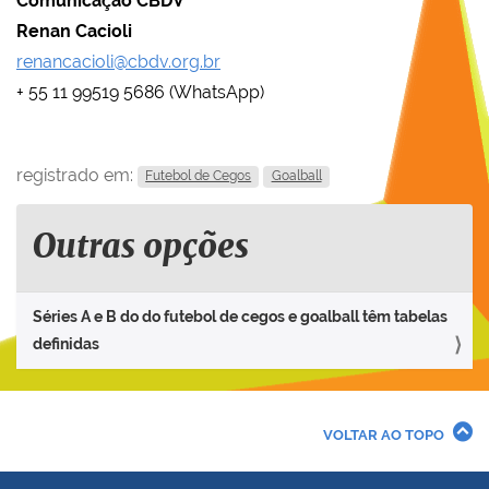
Comunicação CBDV
Renan Cacioli
renancacioli@cbdv.org.br
+ 55 11 99519 5686 (WhatsApp)
registrado em:
Futebol de Cegos
Goalball
Outras opções
Séries A e B do do futebol de cegos e goalball têm tabelas
definidas
VOLTAR AO TOPO