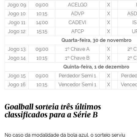
Jogo 09
09:00
ACELGO
X
Jogo 10
10:15
ADVP
X
ASD
Jogo 11
14:00
CADEVI
X
I
Jogo 12
15:15
AFCP
X
U
Quarta-feira, 30 de novembro
Jogo 13
09:00
1º Chave A
X
2º 
Jogo 14
10:15
1º Chave B
X
2º 
Quinta-feira, 1 de dezembro
Jogo 15
09:00
Perdedor Semi 1
X
Perded
Jogo 16
10:15
Vencedor Semi 1
X
Venced
Goalball sorteia três últimos
classificados para a Série B
No caso da modalidade da bola azul, o sorteio serviu