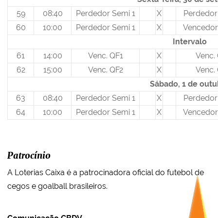
59
08:40
Perdedor Semi 1
X
Perdedor
60
10:00
Perdedor Semi 1
X
Vencedor
Intervalo
61
14:00
Venc. QF1
X
Venc.
62
15:00
Venc. QF2
X
Venc.
Sábado, 1 de outu
63
08:40
Perdedor Semi 1
X
Perdedor
64
10:00
Perdedor Semi 1
X
Vencedor
Patrocínio
A Loterias Caixa é a patrocinadora oficial do futebol de
cegos e goalball brasileiros.