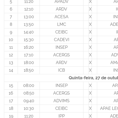
5
11:20
APADV
X
A
6
12:10
ARDV
X
7
13:00
ACESA
X
IN
8
13:50
LMC
X
ADE
9
14:40
CEIBC
X
10
15:30
CADEVI
X
A
11
16:20
INSEP
X
A
12
17:10
ACERGS
X
AD
13
18:00
ARDV
X
AM
14
18:50
ICB
X
IN
Quinta-feira, 27 de outu
15
08:00
INSEP
X
AP
16
08:50
ACERGS
X
A
17
09:40
ADVIMS
X
A
18
10:30
CEIBC
X
APAE LE
19
11:20
IPP
X
ADE