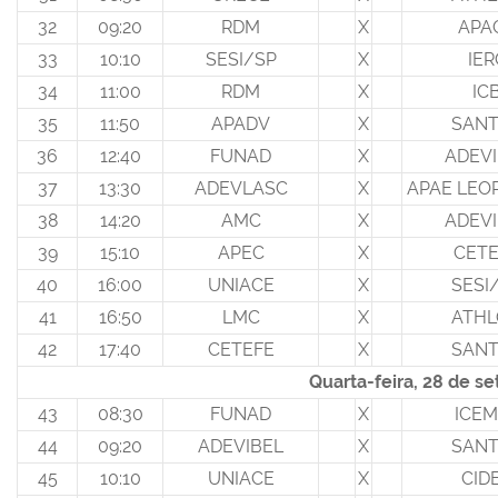
32
09:20
RDM
X
APA
33
10:10
SESI/SP
X
IER
34
11:00
RDM
X
IC
35
11:50
APADV
X
SAN
36
12:40
FUNAD
X
ADEVI
37
13:30
ADEVLASC
X
APAE LEO
38
14:20
AMC
X
ADEVI
39
15:10
APEC
X
CETE
40
16:00
UNIACE
X
SESI
41
16:50
LMC
X
ATH
42
17:40
CETEFE
X
SAN
Quarta-feira, 28 de s
43
08:30
FUNAD
X
ICEM
44
09:20
ADEVIBEL
X
SAN
45
10:10
UNIACE
X
CID