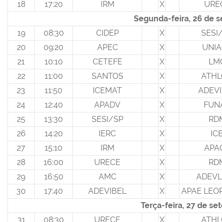
18
17:20
IRM
X
URE
Segunda-feira, 26 de 
19
08:30
CIDEP
X
SESI
20
09:20
APEC
X
UNIA
21
10:10
CETEFE
X
LM
22
11:00
SANTOS
X
ATH
23
11:50
ICEMAT
X
ADEVI
24
12:40
APADV
X
FUN
25
13:30
SESI/SP
X
RD
26
14:20
IERC
X
IC
27
15:10
IRM
X
APA
28
16:00
URECE
X
RD
29
16:50
AMC
X
ADEV
30
17:40
ADEVIBEL
X
APAE LEO
Terça-feira, 27 de s
31
08:30
URECE
X
ATH