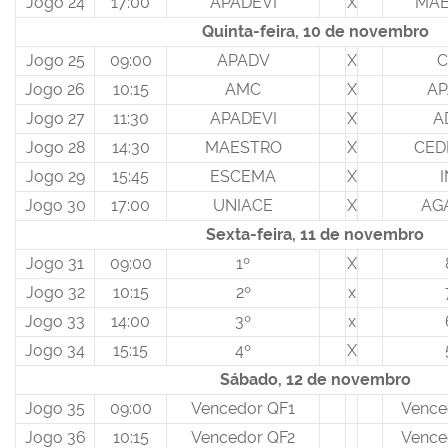
Jogo 24
17:00
APADEVI
X
MAE
Quinta-feira, 10 de novembro
Jogo 25
09:00
APADV
X
C
Jogo 26
10:15
AMC
X
AP
Jogo 27
11:30
APADEVI
X
A
Jogo 28
14:30
MAESTRO
X
CED
Jogo 29
15:45
ESCEMA
X
Jogo 30
17:00
UNIACE
X
AG
Sexta-feira, 11 de novembro
Jogo 31
09:00
1º
X
Jogo 32
10:15
2º
x
Jogo 33
14:00
3º
x
Jogo 34
15:15
4º
X
Sábado, 12 de novembro
Jogo 35
09:00
Vencedor QF1
Vence
Jogo 36
10:15
Vencedor QF2
Vence