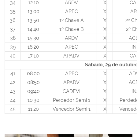
34
12:10
ARDV
X
CA
35
13:00
APEC
X
AP
36
13:50
1º Chave A
X
2º C
37
14:40
1º Chave B
X
2º C
38
15:30
ARDV
X
AC
39
16:20
APEC
X
IN
40
17:10
APADV
X
CA
Sábado, 29 de outubr
41
08:00
APEC
X
AD
42
08:50
APADV
X
AC
43
09:40
CADEVI
X
IN
44
10:30
Perdedor Semi 1
X
Perded
45
11:20
Vencedor Semi 1
X
Venced