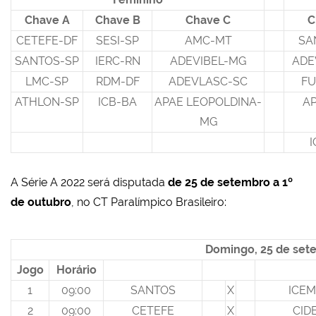
Chave A
Chave B
Chave C
C
CETEFE-DF
SESI-SP
AMC-MT
SA
SANTOS-SP
IERC-RN
ADEVIBEL-MG
ADE
LMC-SP
RDM-DF
ADEVLASC-SC
FU
ATHLON-SP
ICB-BA
APAE LEOPOLDINA-
A
MG
A Série A 2022 será disputada
de 25 de setembro a 1º
de outubro
, no CT Paralímpico Brasileiro:
Domingo, 25 de set
Jogo
Horário
1
09:00
SANTOS
X
ICEM
2
09:00
CETEFE
X
CID