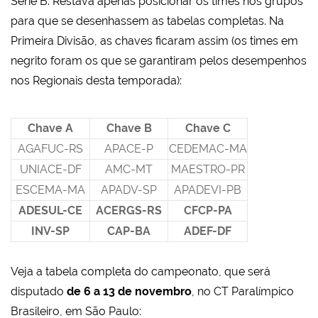
Série B. Restava apenas posicionar os times nos grupos
para que se desenhassem as tabelas completas. Na
Primeira Divisão, as chaves ficaram assim (os times em
negrito foram os que se garantiram pelos desempenhos
nos Regionais desta temporada):
Chave A
Chave B
Chave C
AGAFUC-RS
APACE-P
CEDEMAC-MA
UNIACE-DF
AMC-MT
MAESTRO-PR
ESCEMA-MA
APADV-SP
APADEVI-PB
ADESUL-CE
ACERGS-RS
CFCP-PA
INV-SP
CAP-BA
ADEF-DF
Veja a tabela completa do campeonato, que será
disputado
de 6 a 13 de novembro
, no CT Paralímpico
Brasileiro, em São Paulo: