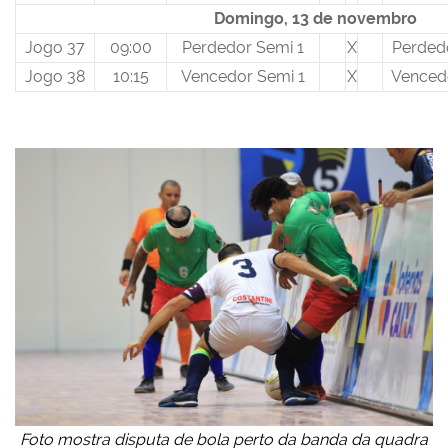
Domingo, 13 de novembro
Jogo 37
09:00
Perdedor Semi 1
X
Perded
Jogo 38
10:15
Vencedor Semi 1
X
Venced
Foto mostra disputa de bola perto da banda da quadra