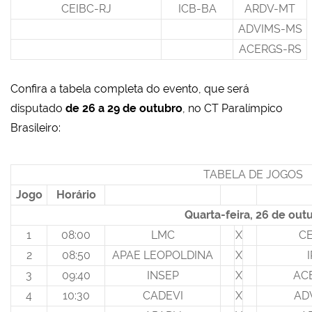
CEIBC-RJ
ICB-BA
ARDV-MT
ADVIMS-MS
ACERGS-RS
Confira a tabela completa do evento, que será
disputado
de 26 a 29 de outubro
, no CT Paralímpico
Brasileiro:
TABELA DE JOGOS
Jogo
Horário
Quarta-feira, 26 de out
1
08:00
LMC
X
CE
2
08:50
APAE LEOPOLDINA
X
3
09:40
INSEP
X
AC
4
10:30
CADEVI
X
AD