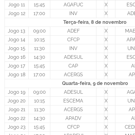
Jogo 11
15:45
AGAFUC
X
ES
Jogo 12
17:00
INV
X
AD
Terça-feira, 8 de novembro
Jogo 13
09:00
ADEF
X
MAE
Jogo 14
10:15
CFCP
X
AP
Jogo 15
11:30
INV
X
UN
Jogo 16
14:30
ADESUL
X
ES
Jogo 17
15:45
CAP
X
A
Jogo 18
17:00
ACERGS
X
AP
Quarta-feira, 9 de novembro
Jogo 19
09:00
ADESUL
X
AG
Jogo 20
10:15
ESCEMA
X
UN
Jogo 21
11:30
ACERGS
X
AP
Jogo 22
14:30
APADV
X
A
Jogo 23
15:45
CFCP
X
CED