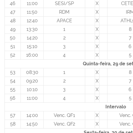
46
11:00
SESI/SP
X
CETE
47
11:50
RDM
X
IR
48
12:40
APACE
X
ATH
49
13:30
1
X
8
50
14:20
2
X
7
51
15:10
3
X
6
52
16:00
4
X
5
Quinta-feira, 29 de s
53
08:30
1
X
8
54
09:20
2
X
7
55
10:10
3
X
6
56
11:00
4
X
5
Intervalo
57
14:00
Venc. QF1
X
Venc.
58
14:50
Venc. QF2
X
Venc.
Sexta-feira, 30 de s