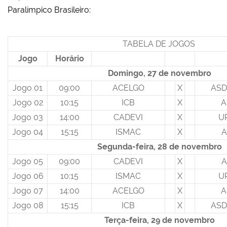
Paralímpico Brasileiro:
TABELA DE JOGOS
Jogo
Horário
Domingo, 27 de novembro
Jogo 01
09:00
ACELGO
X
ASD
Jogo 02
10:15
ICB
X
A
Jogo 03
14:00
CADEVI
X
U
Jogo 04
15:15
ISMAC
X
A
Segunda-feira, 28 de novembro
Jogo 05
09:00
CADEVI
X
A
Jogo 06
10:15
ISMAC
X
U
Jogo 07
14:00
ACELGO
X
A
Jogo 08
15:15
ICB
X
ASD
Terça-feira, 29 de novembro