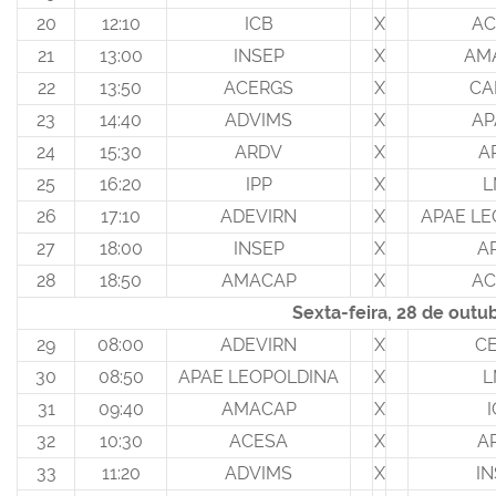
20
12:10
ICB
X
AC
21
13:00
INSEP
X
AM
22
13:50
ACERGS
X
CA
23
14:40
ADVIMS
X
AP
24
15:30
ARDV
X
A
25
16:20
IPP
X
L
26
17:10
ADEVIRN
X
APAE LE
27
18:00
INSEP
X
A
28
18:50
AMACAP
X
AC
Sexta-feira, 28 de outu
29
08:00
ADEVIRN
X
CE
30
08:50
APAE LEOPOLDINA
X
L
31
09:40
AMACAP
X
32
10:30
ACESA
X
A
33
11:20
ADVIMS
X
IN