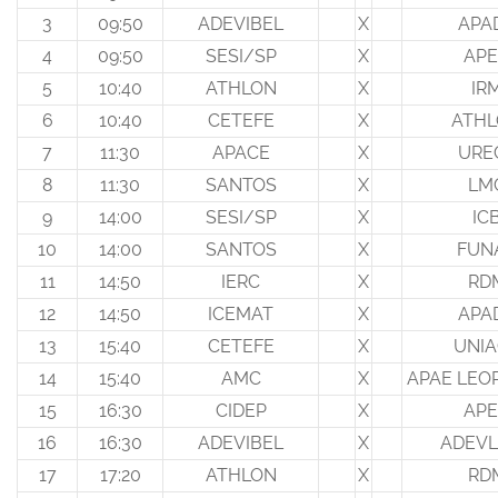
3
09:50
ADEVIBEL
X
APA
4
09:50
SESI/SP
X
AP
5
10:40
ATHLON
X
IR
6
10:40
CETEFE
X
ATH
7
11:30
APACE
X
URE
8
11:30
SANTOS
X
LM
9
14:00
SESI/SP
X
IC
10
14:00
SANTOS
X
FUN
11
14:50
IERC
X
RD
12
14:50
ICEMAT
X
APA
13
15:40
CETEFE
X
UNIA
14
15:40
AMC
X
APAE LEO
15
16:30
CIDEP
X
AP
16
16:30
ADEVIBEL
X
ADEV
17
17:20
ATHLON
X
RD