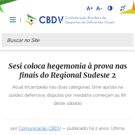
A+
A-
Busca
Busca Avançada…
Sesi coloca hegemonia à prova nas
finais do Regional Sudeste 2
Atual tricampeão nas duas categorias, time aposta na
solidez defensiva; disputas por medalha começam às 8h
deste sábado
por
Comunicação CBDV
—
publicado
há 2 anos
,
Última