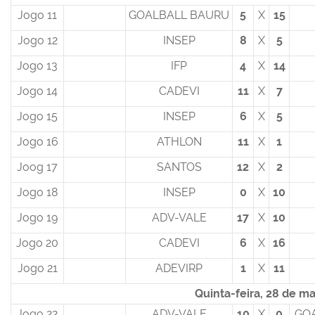
Jogo 11
GOALBALL BAURU
5
X
15
Jogo 12
INSEP
8
X
5
Jogo 13
IFP
4
X
14
Jogo 14
CADEVI
11
X
7
Jogo 15
INSEP
6
X
5
Jogo 16
ATHLON
11
X
1
Joog 17
SANTOS
12
X
2
Jogo 18
INSEP
0
X
10
Jogo 19
ADV-VALE
17
X
10
Jogo 20
CADEVI
6
X
16
Jogo 21
ADEVIRP
1
X
11
Quinta-feira, 28 de m
Jogo 22
ADV-VALE
10
X
0
GO