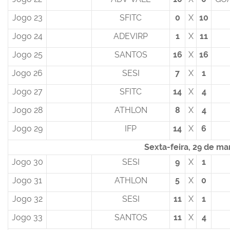
Jogo 23
SFITC
0
X
10
Jogo 24
ADEVIRP
1
X
11
Jogo 25
SANTOS
16
X
16
Jogo 26
SESI
7
X
1
Jogo 27
SFITC
14
X
4
Jogo 28
ATHLON
8
X
4
Jogo 29
IFP
14
X
6
Sexta-feira, 29 de ma
Jogo 30
SESI
9
X
1
Jogo 31
ATHLON
5
X
0
Jogo 32
SESI
11
X
1
Jogo 33
SANTOS
11
X
4