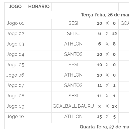
JOGO
HORÁRIO
Terça-feira, 26 de ma
Jogo 01
SESI
10
X
0
GO
Jogo 02
SFITC
6
X
12
Jogo 03
ATHLON
6
X
8
Jogo 04
SANTOS
10
X
0
Jogo 05
SESI
10
X
0
Jogo 06
ATHLON
10
X
0
Jogo 07
SANTOS
11
X
1
Jogo 08
SESI
11
X
1
Jogo 09
GOALBALL BAURU
3
X
13
Jogo 10
ATHLON
15
X
5
Quarta-feira, 27 de m