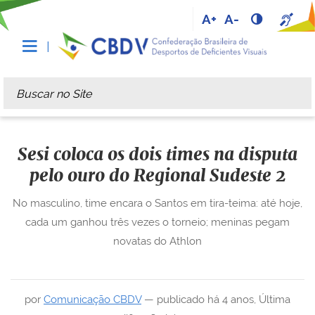
A+
A-
Busca
Busca Avançada…
Sesi coloca os dois times na disputa
pelo ouro do Regional Sudeste 2
No masculino, time encara o Santos em tira-teima: até hoje,
cada um ganhou três vezes o torneio; meninas pegam
novatas do Athlon
por
Comunicação CBDV
—
publicado
há 4 anos
,
Última