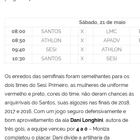
Sábado, 21 de maio
08:00
SANTOS
X
LMC
08:50
ATHLON
X
APADV
09:40
SESI
X
ATHLON
10:30
SANTOS
X
SESI
Os enredos das semifinais foram semelhantes para os
dois times do Sesi. Primeiro, as mulheres de uniforme
vermelho e preto, cores do time, não deram chances às
arquirrivais do Santos, suas algozes nas finais de 2018,
2017 e 2016. Com um jogo seguro defensivamente e
bom aproveitamento da ala
Dani Longhini
, autora de
três gols, a equipe venceu por
4 a 0
– Moniza
completou o placar. Dani divide a artilharia da