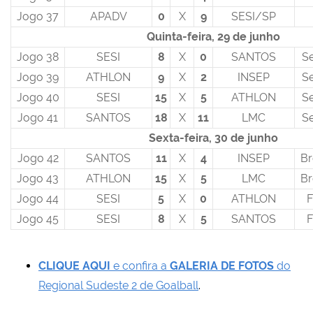
Jogo 37
APADV
0
X
9
SESI/SP
Quinta-feira, 29 de junho
Jogo 38
SESI
8
X
0
SANTOS
Se
Jogo 39
ATHLON
9
X
2
INSEP
Se
Jogo 40
SESI
15
X
5
ATHLON
Se
Jogo 41
SANTOS
18
X
11
LMC
Se
Sexta-feira, 30 de junho
Jogo 42
SANTOS
11
X
4
INSEP
Br
Jogo 43
ATHLON
15
X
5
LMC
Br
Jogo 44
SESI
5
X
0
ATHLON
F
Jogo 45
SESI
8
X
5
SANTOS
F
CLIQUE AQUI
e confira a
GALERIA DE FOTOS
do
Regional Sudeste 2 de Goalball
.