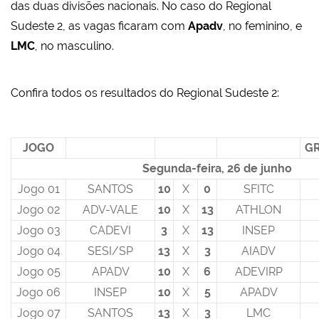
das duas divisões nacionais. No caso do Regional
Sudeste 2, as vagas ficaram com
Apadv
, no feminino, e
LMC
, no masculino.
Confira todos os resultados do Regional Sudeste 2:
JOGO
G
Segunda-feira, 26 de junho
Jogo 01
SANTOS
10
X
0
SFITC
Jogo 02
ADV-VALE
10
X
13
ATHLON
Jogo 03
CADEVI
3
X
13
INSEP
Jogo 04
SESI/SP
13
X
3
AIADV
Jogo 05
APADV
10
X
6
ADEVIRP
Jogo 06
INSEP
10
X
5
APADV
Jogo 07
SANTOS
13
X
3
LMC