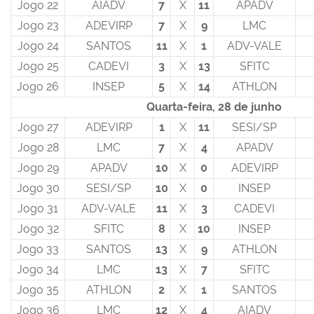
Jogo 22
AIADV
7
X
11
APADV
Jogo 23
ADEVIRP
7
X
9
LMC
Jogo 24
SANTOS
11
X
1
ADV-VALE
Jogo 25
CADEVI
3
X
13
SFITC
Jogo 26
INSEP
5
X
14
ATHLON
Quarta-feira, 28 de junho
Jogo 27
ADEVIRP
1
X
11
SESI/SP
Jogo 28
LMC
7
X
4
APADV
Jogo 29
APADV
10
X
0
ADEVIRP
Jogo 30
SESI/SP
10
X
0
INSEP
Jogo 31
ADV-VALE
11
X
3
CADEVI
Jogo 32
SFITC
8
X
10
INSEP
Jogo 33
SANTOS
13
X
9
ATHLON
Jogo 34
LMC
13
X
7
SFITC
Jogo 35
ATHLON
2
X
1
SANTOS
Jogo 36
LMC
12
X
4
AIADV