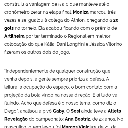
construiu a vantagem de 5 a 0 que manteve até o
cronômetro zerar na etapa final.
Moniza
marcou três
vezes e se igualou à colega do Athlon, chegando a
20
gols
no torneio. Ela acabou ficando com o prêmio de
Artilheira
por ter terminado o Regional em melhor
colocação do que Kátia. Dani Longhini e Jéssica Vitorino
fizeram os outros dois do jogo.
"Independentemente de qualquer construção que
venha depois, a gente sempre prioriza a defesa. A
leitura, a ocupação do espaço, o bom contato com a
projeção da bola vindo na nossa direção. E aí tudo vai
fluindo. Acho que defesa é o nosso lema, como diz o
Diego", analisou a pivô
Gaby
. O
Sesi
ainda teve a
Atleta
Revelação
do campeonato:
Ana Beatriz
, de 23 anos. No
masculino, quem levou foi
Marcos Vinícius
, de 21, da