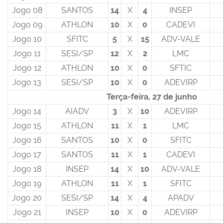
Jogo 08
SANTOS
14
X
4
INSEP
Jogo 09
ATHLON
10
X
0
CADEVI
Jogo 10
SFITC
5
X
15
ADV-VALE
Jogo 11
SESI/SP
12
X
2
LMC
Jogo 12
ATHLON
10
X
0
SFTIC
Jogo 13
SESI/SP
10
X
0
ADEVIRP
Terça-feira, 27 de junho
Jogo 14
AIADV
3
X
10
ADEVIRP
Jogo 15
ATHLON
11
X
1
LMC
Jogo 16
SANTOS
10
X
0
SFITC
Jogo 17
SANTOS
11
X
1
CADEVI
Jogo 18
INSEP
14
X
10
ADV-VALE
Jogo 19
ATHLON
11
X
1
SFITC
Jogo 20
SESI/SP
14
X
4
APADV
Jogo 21
INSEP
10
X
0
ADEVIRP