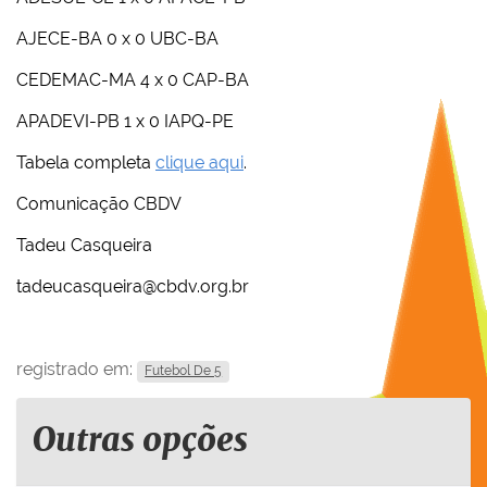
AJECE-BA 0 x 0 UBC-BA
CEDEMAC-MA 4 x 0 CAP-BA
APADEVI-PB 1 x 0 IAPQ-PE
Tabela completa
clique aqui
.
Comunicação CBDV
Tadeu Casqueira
tadeucasqueira@cbdv.org.br
registrado em:
Futebol De 5
Outras opções