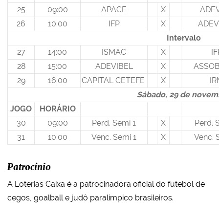
25
09:00
APACE
X
ADEV
26
10:00
IFP
X
ADEV
Intervalo
27
14:00
ISMAC
X
IF
28
15:00
ADEVIBEL
X
ASSO
29
16:00
CAPITAL CETEFE
X
IR
Sábado, 29 de novem
JOGO
HORÁRIO
30
09:00
Perd. Semi 1
X
Perd. 
31
10:00
Venc. Semi 1
X
Venc. 
Patrocínio
A Loterias Caixa é a patrocinadora oficial do futebol de
cegos, goalball e judô paralímpico brasileiros.