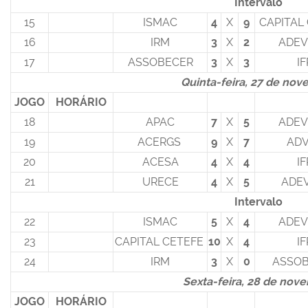
Intervalo
15
ISMAC
4
X
9
CAPITAL
16
IRM
3
X
2
ADEV
17
ASSOBECER
3
X
3
IF
Quinta-feira, 27 de no
JOGO
HORÁRIO
18
APAC
7
X
5
ADEV
19
ACERGS
9
X
7
AD
20
ACESA
4
X
4
IF
21
URECE
4
X
5
ADEV
Intervalo
22
ISMAC
5
X
4
ADEV
23
CAPITAL CETEFE
10
X
4
IF
24
IRM
3
X
0
ASSO
Sexta-feira, 28 de nov
JOGO
HORÁRIO