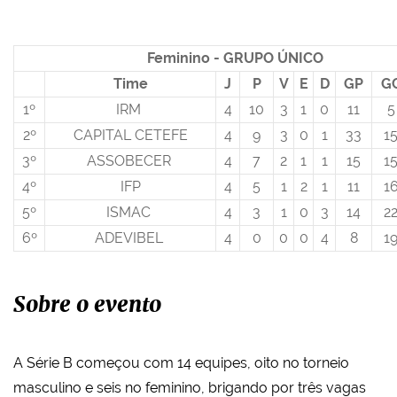
Feminino - GRUPO ÚNICO
Time
J
P
V
E
D
GP
G
1º
IRM
4
10
3
1
0
11
5
2º
CAPITAL CETEFE
4
9
3
0
1
33
1
3º
ASSOBECER
4
7
2
1
1
15
1
4º
IFP
4
5
1
2
1
11
1
5º
ISMAC
4
3
1
0
3
14
2
6º
ADEVIBEL
4
0
0
0
4
8
1
Sobre o evento
A Série B começou com 14 equipes, oito no torneio
masculino e seis no feminino, brigando por três vagas