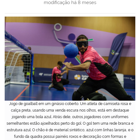
modificação
há 8 meses
Jogo de goalball em um ginásio coberto. Um atleta de camiseta rosa e
calça preta, usando uma venda escura nos olhos, está em destaque
jogando uma bola azul. Atrás dele, outros jogadores com uniformes
semelhantes estão ajoelhados perto do gol. O gol tem uma rede branca e
estrutura azul. O chão é de material sintético, azul com linhas laranja, e o
fundo da quadra possui painéis roxos e decoração com formas e