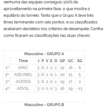
nenhuma das equipes conseguiu 100% de
aproveitamento na primeira fase, o que mostra o
equilíbrio do torneio. Tanto que o Grupo A teve três
times terminando com seis pontos, e os classificados
acabaram decididos nos critérios de desempate. Confira
como ficaram as classificações nas duas chaves:
Masculino - GRUPO A
Time
J
P
V
E
D
GP
GC
SG
1º
APAC
3
6
2
0
1
22
16
6
2º
ADEVIBEL
3
6
2
0
1
20
15
5
3º
ACERGS
3
6
2
0
1
19
17
2
4º
ADVSL
3
0
0
0
3
16
29
-13
Masculino - GRUPO B