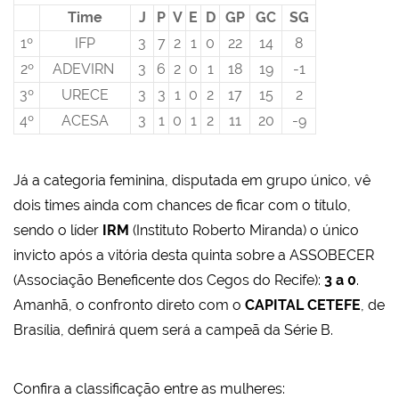
Time
J
P
V
E
D
GP
GC
SG
1º
IFP
3
7
2
1
0
22
14
8
2º
ADEVIRN
3
6
2
0
1
18
19
-1
3º
URECE
3
3
1
0
2
17
15
2
4º
ACESA
3
1
0
1
2
11
20
-9
Já a categoria feminina, disputada em grupo único, vê
dois times ainda com chances de ficar com o título,
sendo o líder
IRM
(Instituto Roberto Miranda) o único
invicto após a vitória desta quinta sobre a ASSOBECER
(Associação Beneficente dos Cegos do Recife):
3 a 0
.
Amanhã, o confronto direto com o
CAPITAL CETEFE
, de
Brasília, definirá quem será a campeã da Série B.
Confira a classificação entre as mulheres: