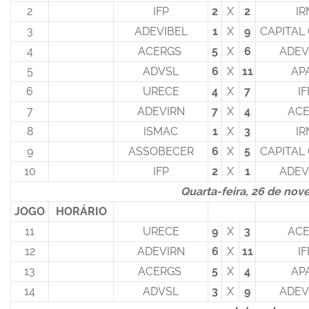
2
IFP
2
X
2
IR
3
ADEVIBEL
1
X
9
CAPITAL
4
ACERGS
5
X
6
ADEV
5
ADVSL
6
X
11
AP
6
URECE
4
X
7
IF
7
ADEVIRN
7
X
4
AC
8
ISMAC
1
X
3
IR
9
ASSOBECER
6
X
5
CAPITAL
10
IFP
2
X
1
ADEV
Quarta-feira, 26 de no
JOGO
HORÁRIO
11
URECE
9
X
3
AC
12
ADEVIRN
6
X
11
IF
13
ACERGS
5
X
4
AP
14
ADVSL
3
X
9
ADEV