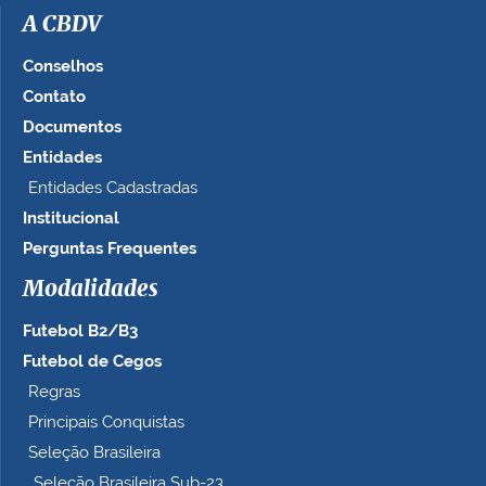
a
A CBDV
g
e
Conselhos
m
Contato
n
Documentos
o
t
Entidades
a
Entidades Cadastradas
m
Institucional
a
n
Perguntas Frequentes
h
Modalidades
o
c
Futebol B2/B3
o
m
Futebol de Cegos
p
Regras
l
Principais Conquistas
e
t
Seleção Brasileira
o
Seleção Brasileira Sub-23