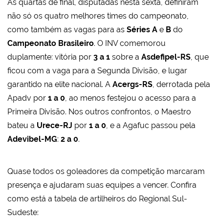
As quartas de final, disputadas nesta sexta, definiram
não só os quatro melhores times do campeonato,
como também as vagas para as
Séries A
e
B
do
Campeonato Brasileiro
. O INV comemorou
duplamente: vitória por
3 a 1
sobre a
Asdefipel-RS
, que
ficou com a vaga para a Segunda Divisão, e lugar
garantido na elite nacional. A
Acergs-RS
, derrotada pela
Apadv por
1 a 0
, ao menos festejou o acesso para a
Primeira Divisão. Nos outros confrontos, o Maestro
bateu a
Urece-RJ
por
1 a 0
, e a Agafuc passou pela
Adevibel-MG
:
2 a 0
.
Quase todos os goleadores da competição marcaram
presença e ajudaram suas equipes a vencer. Confira
como está a tabela de artilheiros do Regional Sul-
Sudeste: