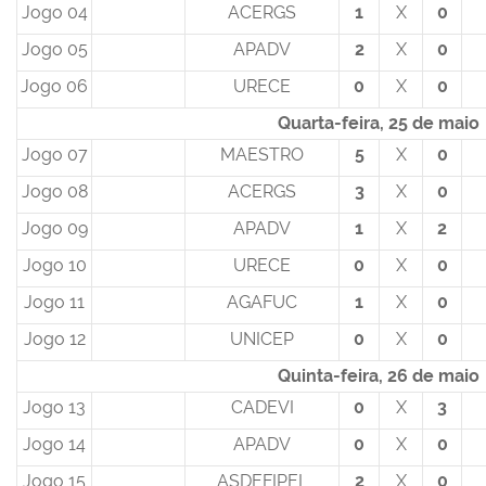
Jogo 04
ACERGS
1
X
0
Jogo 05
APADV
2
X
0
Jogo 06
URECE
0
X
0
Quarta-feira, 25 de maio
Jogo 07
MAESTRO
5
X
0
Jogo 08
ACERGS
3
X
0
Jogo 09
APADV
1
X
2
Jogo 10
URECE
0
X
0
Jogo 11
AGAFUC
1
X
0
Jogo 12
UNICEP
0
X
0
Quinta-feira, 26 de maio
Jogo 13
CADEVI
0
X
3
Jogo 14
APADV
0
X
0
Jogo 15
ASDEFIPEL
2
X
0