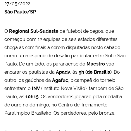
27/05/2022
São Paulo/SP
O
Regional Sul-Sudeste
de futebol de cegos, que
começou com 12 equipes de seis estados diferentes,
chega às semifinais a serem disputadas neste sábado
como uma espécie de desafio particular entre Sul e São
Paulo. De um lado, os paranaense do
Maestro
vão
encarar os paulistas da
Apadv
, às
9h (de Brasília)
. Do
outro, os gaúchos da
Agafuc
, bicampeã do torneio,
enfrentam o
INV
(Instituto Nova Visão), também de São
Paulo, às
10h15
. Os vencedores jogarão pela medalha
de ouro no domingo, no Centro de Treinamento
Paralímpico Brasileiro. Os perdedores, pelo bronze.