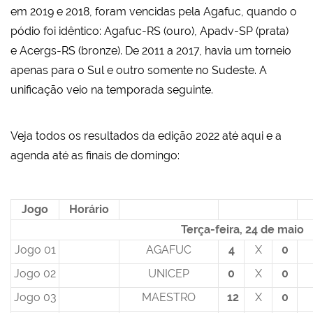
em 2019 e 2018, foram vencidas pela
Agafuc,
quando o
pódio foi idêntico: Agafuc-RS (ouro), Apadv-SP (prata)
e Acergs-RS (bronze). De 2011 a 2017, havia um torneio
apenas para o Sul e outro somente no Sudeste. A
unificação veio na temporada seguinte.
Veja todos os resultados da edição 2022 até aqui e a
agenda até as finais de domingo:
Jogo
Horário
Terça-feira, 24 de maio
Jogo 01
AGAFUC
4
X
0
Jogo 02
UNICEP
0
X
0
Jogo 03
MAESTRO
12
X
0