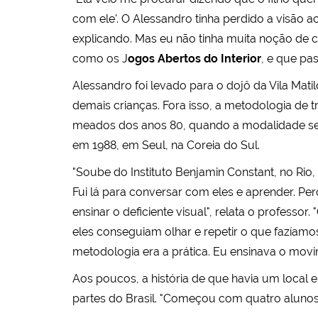
com ele'. O Alessandro tinha perdido a visão
explicando. Mas eu não tinha muita noção de co
como os J
ogos Abertos do Interior
, e que pa
Alessandro foi levado para o dojô da Vila Mati
demais crianças. Fora isso, a metodologia de t
meados dos anos 80, quando a modalidade se
em 1988, em Seul, na Coreia do Sul.
"Soube do Instituto Benjamin Constant, no Rio,
Fui lá para conversar com eles e aprender. Per
ensinar o deficiente visual", relata o professor. 
eles conseguiam olhar e repetir o que fazíamos
metodologia era a prática. Eu ensinava o mov
Aos poucos, a história de que havia um local 
partes do Brasil. "Começou com quatro alunos. A