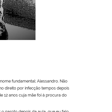
um nome fundamental: Alessandro. Não
lho direito por infecção tempos depois
e 12 anos cuja mãe foi à procura do
az o garoto depois da aula, que eu falo