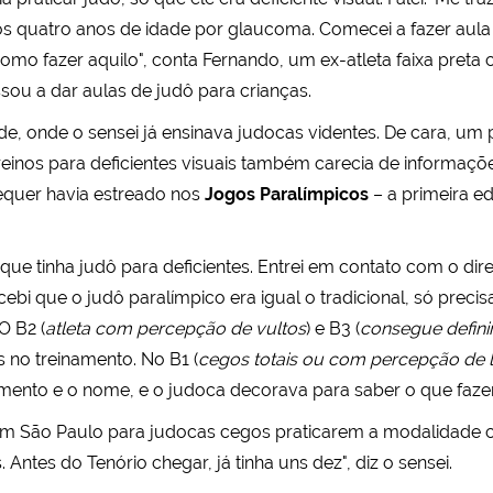
 aos quatro anos de idade por glaucoma. Comecei a fazer au
mo fazer aquilo", conta Fernando, um ex-atleta faixa preta 
ssou a dar aulas de judô para crianças.
lde, onde o sensei já ensinava judocas videntes. De cara, um
reinos para deficientes visuais também carecia de informaçõe
quer havia estreado nos
Jogos Paralímpicos
– a primeira e
 que tinha judô para deficientes. Entrei em contato com o dir
cebi que o judô paralímpico era igual o tradicional, só prec
"O B2 (
atleta com percepção de vultos
) e B3 (
consegue defini
 no treinamento. No B1 (
cegos totais ou com percepção de 
imento e o nome, e o judoca decorava para saber o que faze
em São Paulo para judocas cegos praticarem a modalidade cir
ntes do Tenório chegar, já tinha uns dez", diz o sensei.