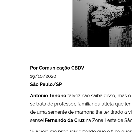
Por Comunicação CBDV
19/10/2020
São Paulo/SP
Antônio Tenório
talvez não saiba disso, mas o
se trata de professor, familiar ou atleta que t
de uma semente de mamona lhe ter tirado a vi
sensei
Fernando da Cruz
na Zona Leste de São
"Ela veio me procurar dizendo que o filho queria