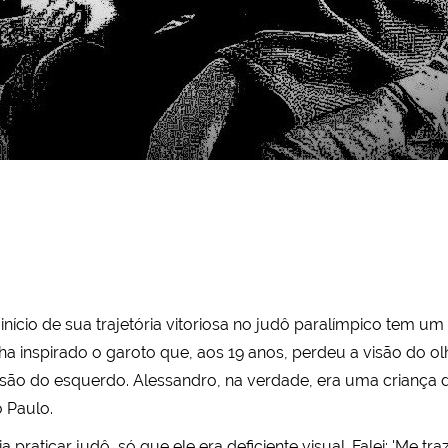
 início de sua trajetória vitoriosa no judô paralímpico tem 
enha inspirado o garoto que, aos 19 anos, perdeu a visão do o
são do esquerdo. Alessandro, na verdade, era uma criança d
 Paulo.
 praticar judô, só que ele era deficiente visual. Falei: 'Me tr