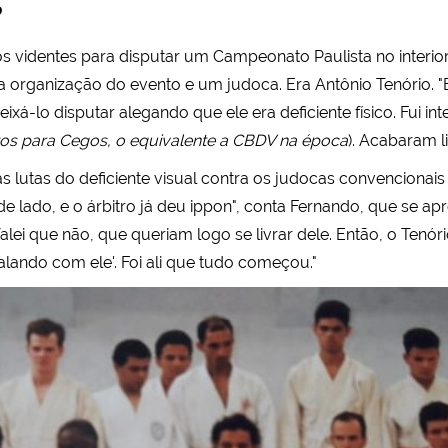
”
s videntes para disputar um Campeonato Paulista no interio
organização do evento e um judoca. Era Antônio Tenório. "E
-lo disputar alegando que ele era deficiente físico. Fui inte
tos para Cegos, o equivalente a CBDV na época
). Acabaram li
s lutas do deficiente visual contra os judocas convencionais 
o de lado, e o árbitro já deu ippon", conta Fernando, que se 
falei que não, que queriam logo se livrar dele. Então, o Tenór
falando com ele'. Foi ali que tudo começou."