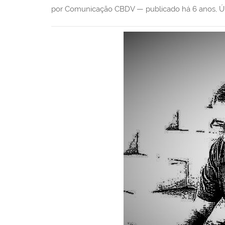
i
por Comunicação CBDV —
publicado
há 6 anos
,
Ú
: