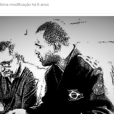
ltima modificação
há 6 anos