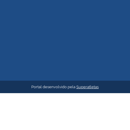
Portal desenvolvido pela
Superatletas