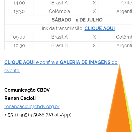
14:00
Brasil A
X
Chile
15:30
Colômbia
X
Argent
SÁBADO - 9 DE JULHO
Link da transmissão:
CLIQUE AQUI
09:00
Brasil A
X
Colômb
10:30
Brasil B
X
Argent
CLIQUE AQUI
e confira a
GALERIA DE IMAGENS
do
evento.
Comunicação CBDV
Renan Cacioli
renancacioli@cbdv.org.br
+ 55 11 99519 5686 (WhatsApp)