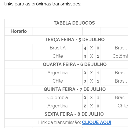
links para as próximas transmissões:
TABELA DE JOGOS
Horário
TERÇA FEIRA - 5 DE JULHO
Brasil A
4
X
0
Brasil
Chile
3
X
1
Colômb
QUARTA FEIRA - 6 DE JULHO
Argentina
0
X
1
Brasil
Chile
0
X
1
Brasil
QUINTA FEIRA - 7 DE JULHO
Colômbia
0
X
1
Brasil
Argentina
2
X
0
Chile
SEXTA FEIRA - 8 DE JULHO
Link da transmissão:
CLIQUE AQUI