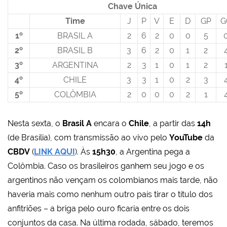
Chave Única
Time
J
P
V
E
D
GP
G
1º
BRASIL A
2
6
2
0
0
5
2º
BRASIL B
3
6
2
0
1
2
3º
ARGENTINA
2
3
1
0
1
2
4º
CHILE
3
3
1
0
2
3
5º
COLÔMBIA
2
0
0
0
2
1
Nesta sexta, o
Brasil A
encara o
Chile
, a partir das
14h
(de Brasília), com transmissão ao vivo pelo
YouTube
da
CBDV
(
LINK AQUI
). Às
15h30
, a Argentina pega a
Colômbia. Caso os brasileiros ganhem seu jogo e os
argentinos não vençam os colombianos mais tarde, não
haveria mais como nenhum outro país tirar o título dos
anfitriões
– a briga pelo ouro ficaria entre os dois
conjuntos da casa
. Na última rodada, sábado, teremos