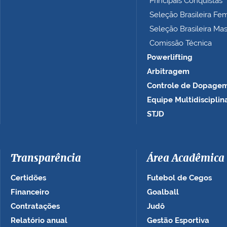
Principais Conquistas
…
Seleção Brasileira Fe
Seleção Brasileira Ma
Comissão Técnica
Powerlifting
Arbitragem
Controle de Dopage
Equipe Multidisciplin
STJD
Transparência
Área Acadêmica
Certidões
Futebol de Cegos
Financeiro
Goalball
Contratações
Judô
Relatório anual
Gestão Esportiva