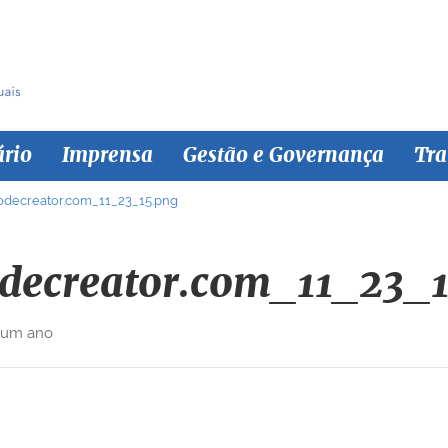
ário
Imprensa
Gestão e Governança
Tra
odecreator.com_11_23_15.png
odecreator.com_11_23_
 um ano