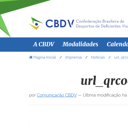
N
A CBDV
Modalidades
Calend
a
v
V
Página Inicial
Imprensa
Notícias
url_qrc
o
e
c
g
ê
url_qrc
a
e
ç
s
por
Comunicação CBDV
—
Última modificação
há
ã
t
á
o
a
q
u