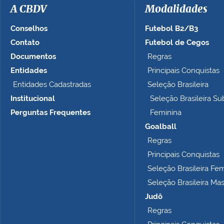
a
A CBDV
Modalidades
g
e
Conselhos
Futebol B2/B3
m
Contato
Futebol de Cegos
n
Documentos
Regras
o
t
Entidades
Principais Conquistas
a
Entidades Cadastradas
Seleção Brasileira
m
Institucional
Seleção Brasileira Su
a
n
Perguntas Frequentes
Feminina
h
Goalball
o
Regras
c
o
Principais Conquistas
m
Seleção Brasileira Fe
p
Seleção Brasileira Ma
l
e
Judô
t
Regras
o