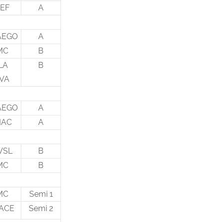
EF
A
AEGO
A
MC
B
LA
B
VA
AEGO
A
MAC
A
VSL
B
MC
B
MC
Semi 1
ACE
Semi 2