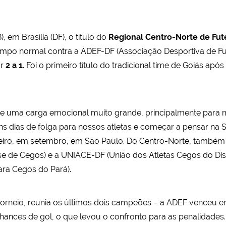
 em Brasília (DF), o título do
Regional Centro-Norte de Fut
mpo normal contra a ADEF-DF (Associação Desportiva de Futsa
or
2 a 1
. Foi o primeiro título do tradicional time de Goiás após
 de uma carga emocional muito grande, principalmente para
 dias de folga para nossos atletas e começar a pensar na Sér
eiro, em setembro, em São Paulo. Do Centro-Norte, também e
e Cegos) e a UNIACE-DF (União dos Atletas Cegos do Distrit
ra Cegos do Pará).
o torneio, reunia os últimos dois campeões – a ADEF venceu 
nces de gol, o que levou o confronto para as penalidades.