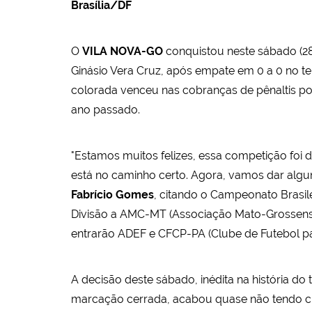
Brasília/DF
O
VILA NOVA-GO
conquistou neste sábado (28),
Ginásio Vera Cruz, após empate em 0 a 0 no te
colorada venceu nas cobranças de pênaltis p
ano passado.
"Estamos muitos felizes, essa competição foi
está no caminho certo. Agora, vamos dar alguns
Fabrício Gomes
, citando o Campeonato Brasil
Divisão a AMC-MT (Associação Mato-Grossense d
entrarão ADEF e CFCP-PA (Clube de Futebol pa
A decisão deste sábado, inédita na história d
marcação cerrada, acabou quase não tendo cha