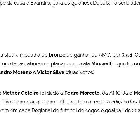
e da casa e Evandro, para os goianos). Depois, na série alte
uistou a medalha de
bronze
ao ganhar da AMC, por
3 a 1
. O
inco taças, abriram o placar com o ala
Maxwell
– que levo
andro Moreno
e
Victor Silva
(duas vezes).
de
Melhor Goleiro
foi dado a
Pedro Marcelo
, da AMC. Já o
Me
CP. Vale lembrar que, em outubro, tem a terceira edição dos
rem em cada Regional de futebol de cegos e goalball de 2025