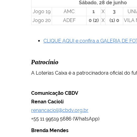
Sábado, 28 de junho
Jogo 19
AMC
1
X
3
UNI
Jogo 20
ADEF
0 (2)
X
(1) 0
VILA
CLIQUE AQUI e confira a GALERIA DE FOT
Patrocínio
A Loterias Caixa é a patrocinadora oficial do fu
Comunicação CBDV
Renan Cacioli
renancacioli@cbdv.org.br
+55 11 99519 5686 (WhatsApp)
Brenda Mendes