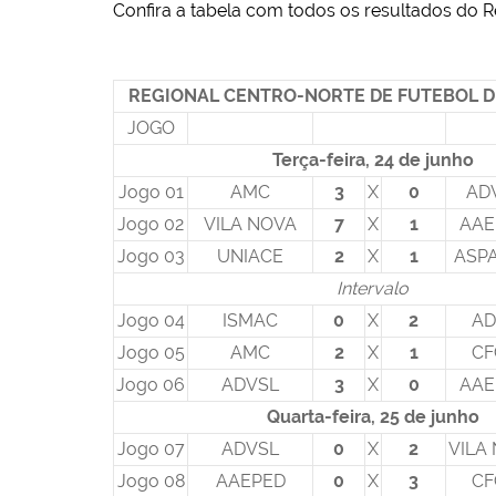
Confira a tabela com todos os resultados do R
REGIONAL CENTRO-NORTE DE FUTEBOL D
JOGO
Terça-feira, 24 de junho
Jogo 01
AMC
3
X
0
AD
Jogo 02
VILA NOVA
7
X
1
AAE
Jogo 03
UNIACE
2
X
1
ASP
Intervalo
Jogo 04
ISMAC
0
X
2
AD
Jogo 05
AMC
2
X
1
CF
Jogo 06
ADVSL
3
X
0
AAE
Quarta-feira, 25 de junho
Jogo 07
ADVSL
0
X
2
VILA
Jogo 08
AAEPED
0
X
3
CF