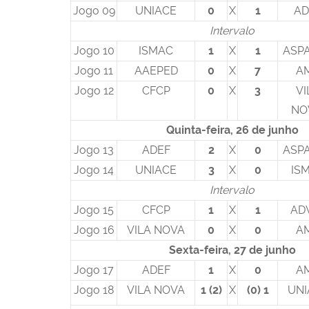
Jogo 09
UNIACE
0
X
1
AD
Intervalo
Jogo 10
ISMAC
1
X
1
ASP
Jogo 11
AAEPED
0
X
7
A
Jogo 12
CFCP
0
X
3
VI
NO
Quinta-feira, 26 de junho
Jogo 13
ADEF
2
X
0
ASP
Jogo 14
UNIACE
3
X
0
IS
Intervalo
Jogo 15
CFCP
1
X
1
AD
Jogo 16
VILA NOVA
0
X
0
A
Sexta-feira, 27 de junho
Jogo 17
ADEF
1
X
0
A
Jogo 18
VILA NOVA
1 (2)
X
(0) 1
UNI