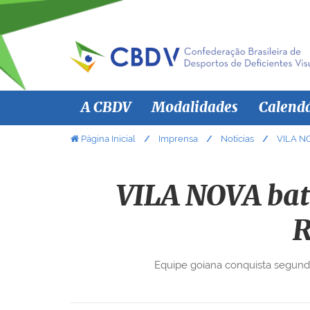
N
A CBDV
Modalidades
Calend
a
v
V
Página Inicial
Imprensa
Notícias
VILA NO
o
e
c
g
ê
VILA NOVA bat
a
e
ç
s
R
ã
t
á
o
Equipe goiana conquista segundo 
a
q
u