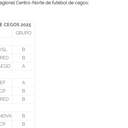
egional Centro-Norte de futebol de cegos:
E CEGOS 2025
GRUPO
VSL
B
PED
B
AEGO
A
EF
A
CP
B
PED
B
 NOVA
B
CP
B