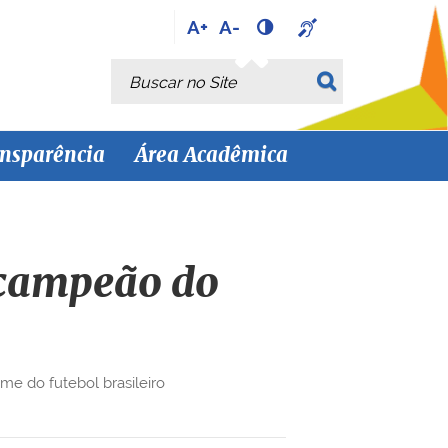
A+
A-
Busca
Busca Avançada…
nsparência
Área Acadêmica
 campeão do
me do futebol brasileiro