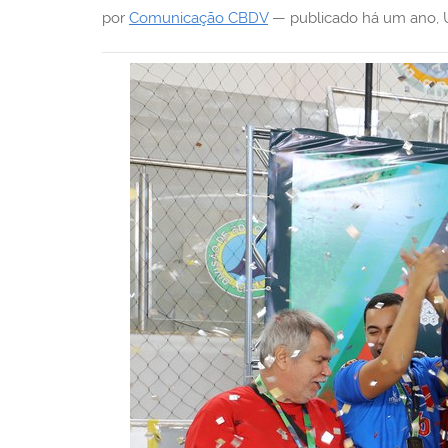
i
por
Comunicação CBDV
—
publicado
há um ano
,
: