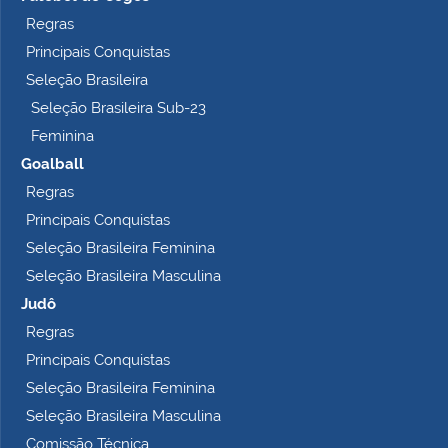
p
Regras
l
Principais Conquistas
e
t
Seleção Brasileira
o
Seleção Brasileira Sub-23
…
Feminina
Goalball
Regras
Principais Conquistas
Seleção Brasileira Feminina
Seleção Brasileira Masculina
Judô
Regras
Principais Conquistas
Seleção Brasileira Feminina
Seleção Brasileira Masculina
Comissão Técnica