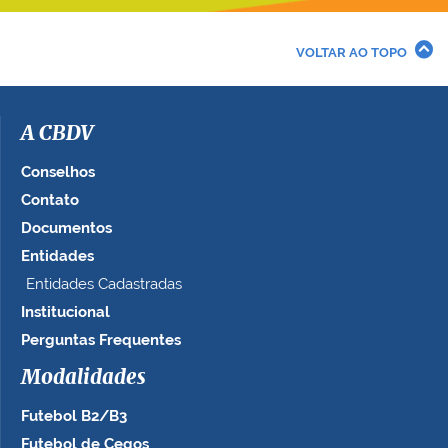
e
r
VOLTAR AO TOPO
a
i
m
a
A CBDV
g
e
Conselhos
m
Contato
n
Documentos
o
t
Entidades
a
Entidades Cadastradas
m
Institucional
a
n
Perguntas Frequentes
h
Modalidades
o
c
Futebol B2/B3
o
m
Futebol de Cegos