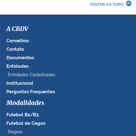
r
VOLTAR AO TOPO
a
i
m
a
A CBDV
g
e
Conselhos
m
Contato
n
Documentos
o
t
Entidades
a
Entidades Cadastradas
m
Institucional
a
n
Perguntas Frequentes
h
Modalidades
o
c
Futebol B2/B3
o
m
Futebol de Cegos
p
Regras
l