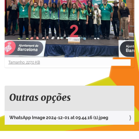
C
Tamanho: 227.0 KB
l
i
q
u
e
Outras opções
p
a
r
WhatsApp Image 2024-12-01 at 09.44.16 (1).jpeg
a
v
e