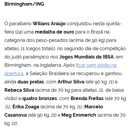
Birmingham/ING
O paraibano
Wilians Araújo
conquistou nesta quinta-
feira (24) uma
medalha de ouro
para o Brasil na
categoria dos peso-pesados (acima de 90 kg) para
atletas J1 (cegos totais), no segundo dia de competição
do judô paralímpico nos
Jogos Mundiais da IBSA
, em
Birmingham, na Inglaterra. Após
ficar sem pódio na
abertura
, a Seleção Brasileira se recuperou e ganhou
ainda
duas pratas
, com
Arthur Silva
(até 90 kg J1) e
Rebeca Silva
(acima de 70 kg para atletas J2, de baixa
visão) e
quatro bronzes
, com
Brenda Freitas
(até 70 kg
J1),
Érika Zoaga
(acima de 70 kg J1),
Marcelo
Casanova
(até 90 kg J2) e
Meg Emmerich
(acima de 70
kg J2).