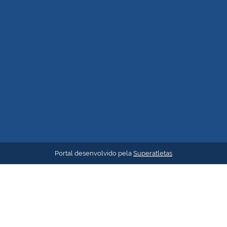
Portal desenvolvido pela
Superatletas