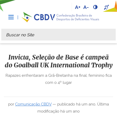
A+
A-
Busca
Busca Avançada…
Invicta, Seleção de Base é campeã
do Goalball UK International Trophy
Rapazes enfrentaram a Grã-Bretanha na final; feminino fica
com o 4º lugar
por
Comunicação CBDV
—
publicado
há um ano
,
Última
modificação
há um ano