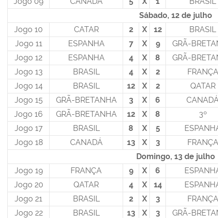
Jogo 09
CANADÁ
5
X
1
BRASIL
Sábado, 12 de julho
Jogo 10
CATAR
2
X
12
BRASIL
Jogo 11
ESPANHA
7
X
9
GRÃ-BRETA
Jogo 12
ESPANHA
4
X
8
GRÃ-BRETA
Jogo 13
BRASIL
4
X
2
FRANÇ
Jogo 14
BRASIL
12
X
2
QATAR
Jogo 15
GRÃ-BRETANHA
3
X
6
CANAD
Jogo 16
GRÃ-BRETANHA
12
X
8
3º
Jogo 17
BRASIL
8
X
5
ESPANH
Jogo 18
CANADÁ
13
X
3
FRANÇ
Domingo, 13 de julho
Jogo 19
FRANÇA
9
X
6
ESPANH
Jogo 20
QATAR
4
X
14
ESPANH
Jogo 21
BRASIL
2
X
3
FRANÇ
Jogo 22
BRASIL
13
X
3
GRÃ-BRETA