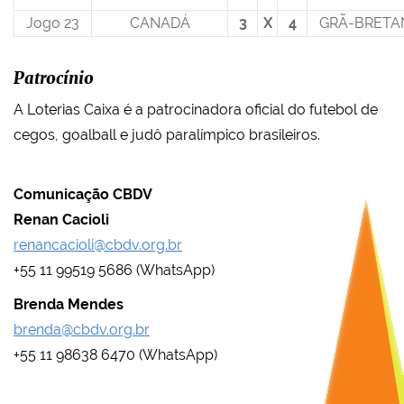
Jogo 23
CANADÁ
3
X
4
GRÃ-BRETA
Patrocínio
A Loterias Caixa é a patrocinadora oficial do futebol de
cegos, goalball e judô paralímpico brasileiros.
Comunicação CBDV
Renan Cacioli
renancacioli@cbdv.org.br
+55 11 99519 5686 (WhatsApp)
Brenda Mendes
brenda@cbdv.org.br
+55 11 98638 6470 (WhatsApp)