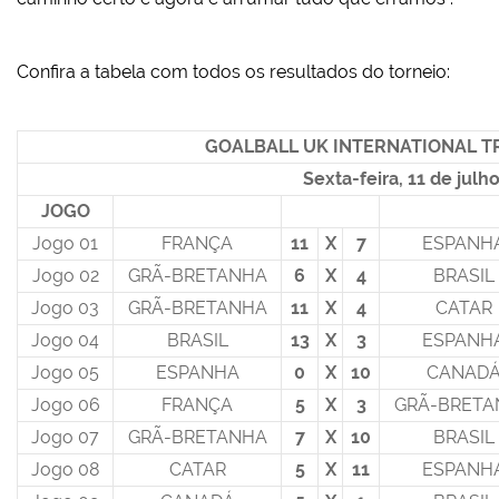
Confira a tabela com todos os resultados do torneio:
GOALBALL UK INTERNATIONAL T
Sexta-feira, 11 de julh
JOGO
Jogo 01
FRANÇA
11
X
7
ESPANH
Jogo 02
GRÃ-BRETANHA
6
X
4
BRASIL
Jogo 03
GRÃ-BRETANHA
11
X
4
CATAR
Jogo 04
BRASIL
13
X
3
ESPANH
Jogo 05
ESPANHA
0
X
10
CANAD
Jogo 06
FRANÇA
5
X
3
GRÃ-BRETA
Jogo 07
GRÃ-BRETANHA
7
X
10
BRASIL
Jogo 08
CATAR
5
X
11
ESPANH