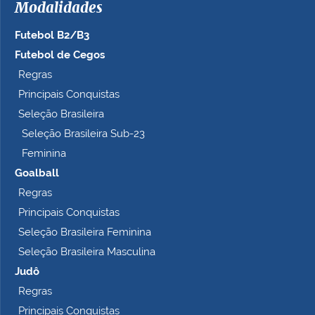
Modalidades
o
c
Futebol B2/B3
o
m
Futebol de Cegos
p
Regras
l
Principais Conquistas
e
t
Seleção Brasileira
o
Seleção Brasileira Sub-23
…
Feminina
Goalball
Regras
Principais Conquistas
Seleção Brasileira Feminina
Seleção Brasileira Masculina
Judô
Regras
Principais Conquistas