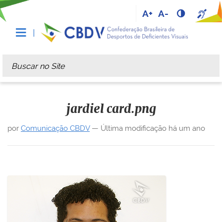
A+
A-
Busca
Busca Avançada…
jardiel card.png
por
Comunicação CBDV
—
Última modificação
há um ano