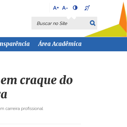
A+
A-
Busca
Busca Avançada…
nsparência
Área Acadêmica
a em craque do
ra
 carreira profissional