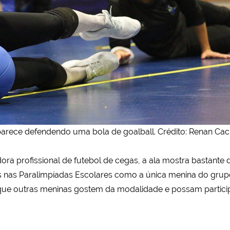
aparece defendendo uma bola de goalball. Crédito: Renan Ca
ra profissional de futebol de cegas, a ala mostra bastante 
 nas Paralimpíadas Escolares como a única menina do grupo
ue outras meninas gostem da modalidade e possam particip