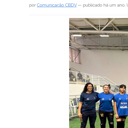
i
por
Comunicação CBDV
—
publicado
há um ano
,
: