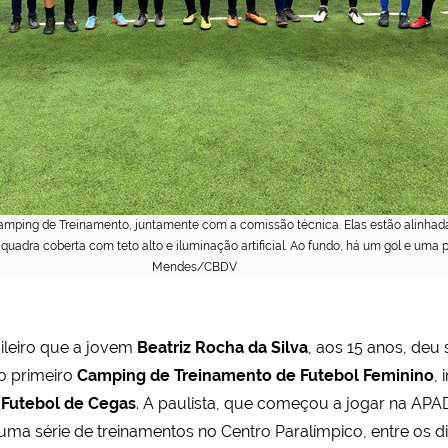
ping de Treinamento, juntamente com a comissão técnica. Elas estão alinhadas
adra coberta com teto alto e iluminação artificial. Ao fundo, há um gol e uma 
Mendes/CBDV
ileiro que a jovem
Beatriz Rocha da Silva
, aos 15 anos, deu
ao primeiro
Camping de Treinamento de Futebol Feminino
, 
e Futebol de Cegas
. A paulista, que começou a jogar na APA
a série de treinamentos no Centro Paralímpico, entre os di