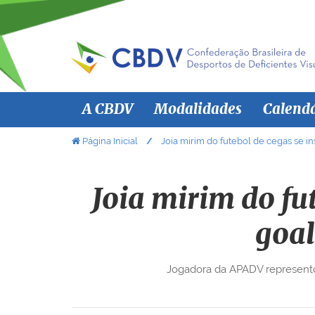
N
A CBDV
Modalidades
Calend
a
v
V
Página Inicial
Joia mirim do futebol de cegas se i
o
e
c
g
ê
Joia mirim do fu
a
e
ç
s
goal
ã
t
á
o
Jogadora da APADV representou
a
q
u