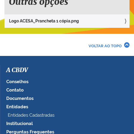
Outras opções
p
a
r
Logo ACESA_Prancheta 1 cópia.png
a
v
e
r
VOLTAR AO TOPO
a
i
m
a
A CBDV
g
e
Conselhos
m
Contato
n
Documentos
o
t
Entidades
a
Entidades Cadastradas
m
Institucional
a
n
Perguntas Frequentes