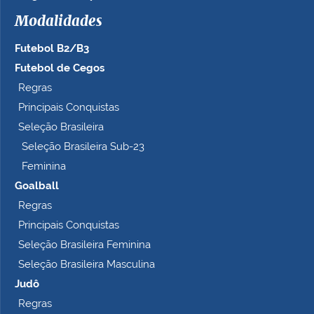
h
Modalidades
o
c
Futebol B2/B3
o
m
Futebol de Cegos
p
Regras
l
Principais Conquistas
e
t
Seleção Brasileira
o
Seleção Brasileira Sub-23
…
Feminina
Goalball
Regras
Principais Conquistas
Seleção Brasileira Feminina
Seleção Brasileira Masculina
Judô
Regras