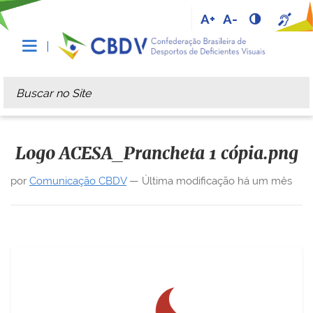
A+
A-
Busca
Busca Avançada…
Logo ACESA_Prancheta 1 cópia.png
por
Comunicação CBDV
—
Última modificação
há um mês