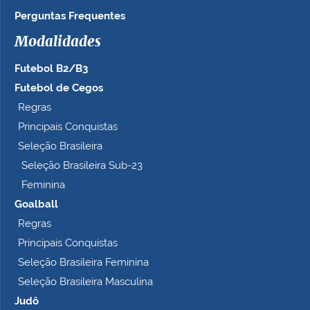
n
Perguntas Frequentes
h
Modalidades
o
c
Futebol B2/B3
o
m
Futebol de Cegos
p
Regras
l
Principais Conquistas
e
t
Seleção Brasileira
o
Seleção Brasileira Sub-23
…
Feminina
Goalball
Regras
Principais Conquistas
Seleção Brasileira Feminina
Seleção Brasileira Masculina
Judô