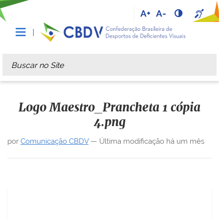
A+
A-
Busca
Busca Avançada…
Logo Maestro_Prancheta 1 cópia
4.png
por
Comunicação CBDV
—
Última modificação
há um mês