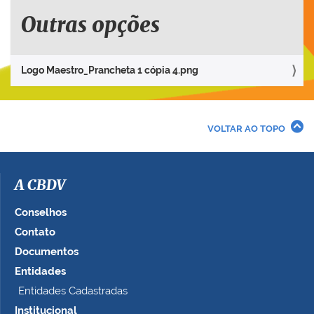
u
e
Outras opções
p
a
r
Logo Maestro_Prancheta 1 cópia 4.png
a
v
e
r
VOLTAR AO TOPO
a
i
m
a
A CBDV
g
e
Conselhos
m
Contato
n
Documentos
o
t
Entidades
a
Entidades Cadastradas
m
Institucional
a