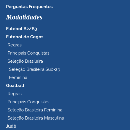
n
Perguntas Frequentes
h
Modalidades
o
c
Futebol B2/B3
o
m
Futebol de Cegos
p
Regras
l
Principais Conquistas
e
t
Seleção Brasileira
o
Seleção Brasileira Sub-23
…
Feminina
Goalball
Regras
Principais Conquistas
Seleção Brasileira Feminina
Seleção Brasileira Masculina
Judô