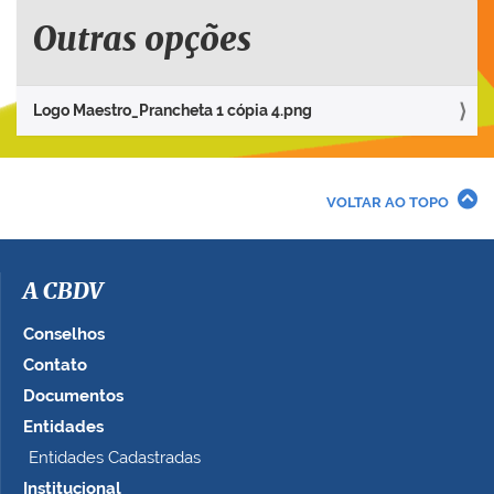
u
e
Outras opções
p
a
r
Logo Maestro_Prancheta 1 cópia 4.png
a
v
e
r
VOLTAR AO TOPO
a
i
m
a
A CBDV
g
e
Conselhos
m
Contato
n
Documentos
o
t
Entidades
a
Entidades Cadastradas
m
Institucional
a