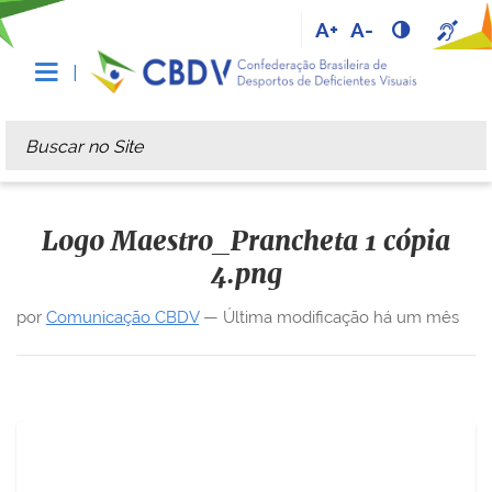
A+
A-
Busca
Busca Avançada…
Logo Maestro_Prancheta 1 cópia
4.png
por
Comunicação CBDV
—
Última modificação
há um mês