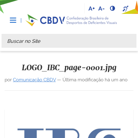
A+
A-
Busca
Busca Avançada…
LOGO_IBC_page-0001.jpg
por
Comunicação CBDV
—
Última modificação
há um ano