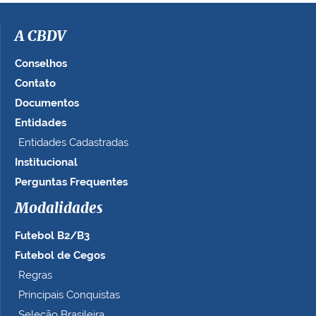
i
m
a
A CBDV
g
e
Conselhos
m
Contato
n
Documentos
o
t
Entidades
a
Entidades Cadastradas
m
Institucional
a
n
Perguntas Frequentes
h
Modalidades
o
c
Futebol B2/B3
o
m
Futebol de Cegos
p
Regras
l
Principais Conquistas
e
t
Seleção Brasileira