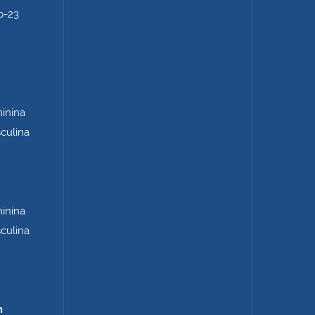
b-23
minina
sculina
minina
sculina
m