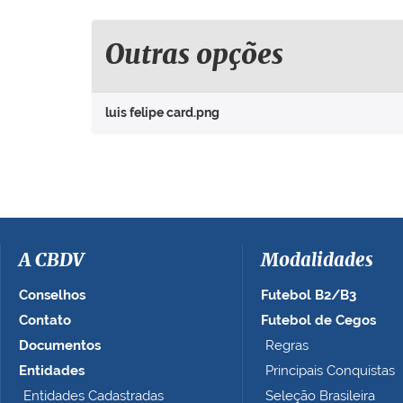
q
u
e
Outras opções
p
a
r
luis felipe card.png
a
v
e
r
a
i
m
a
A CBDV
Modalidades
g
e
Conselhos
Futebol B2/B3
m
Contato
Futebol de Cegos
n
Documentos
Regras
o
t
Entidades
Principais Conquistas
a
Entidades Cadastradas
Seleção Brasileira