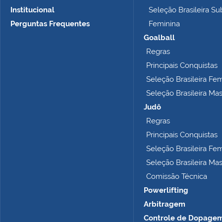
m
Institucional
Seleção Brasileira Su
a
n
Perguntas Frequentes
Feminina
h
Goalball
o
Regras
c
o
Principais Conquistas
m
Seleção Brasileira Fe
p
Seleção Brasileira Ma
l
e
Judô
t
Regras
o
Principais Conquistas
…
Seleção Brasileira Fe
Seleção Brasileira Ma
Comissão Técnica
Powerlifting
Arbitragem
Controle de Dopage